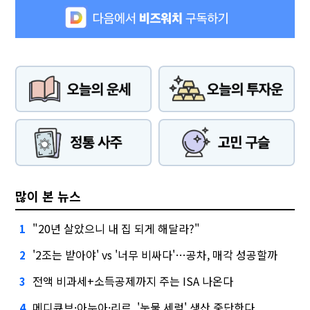
많이 본 뉴스
"20년 살았으니 내 집 되게 해달라?"
1
'2조는 받아야' vs '너무 비싸다'…공차, 매각 성공할까
2
전액 비과세+소득공제까지 주는 ISA 나온다
3
메디큐브·아누아·리르, '눈물 세럼' 생산 중단한다
4