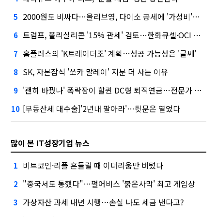
2000원도 비싸다…올리브영, 다이소 공세에 '가성비'로 맞불
5
트럼프, 폴리실리콘 '15% 관세' 검토…한화큐셀·OCI 영향은?
6
홈플러스의 'K트레이더조' 계획…성공 가능성은 '글쎄'
7
SK, 자본잠식 '쏘카 말레이' 지분 더 사는 이유
8
'괜히 바꿨나' 폭락장이 할퀸 DC형 퇴직연금…전문가 조언은
9
[부동산세 대수술]'2년내 팔아라'…뒷문은 열었다
10
많이 본 IT성장기업 뉴스
비트코인·리플 흔들릴 때 이더리움만 버텼다
1
"중국서도 통했다"…펄어비스 '붉은사막' 최고 게임상
2
가상자산 과세 내년 시행…손실 나도 세금 낸다고?
3