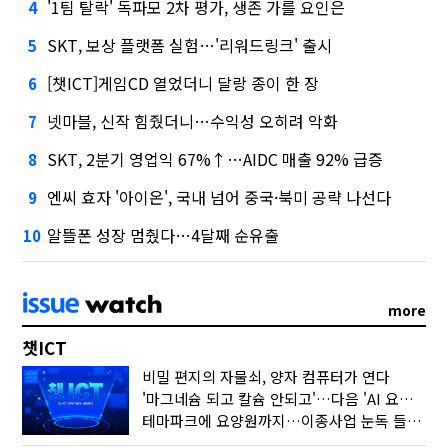
'1팀 탈락' 독파모 2차 평가, 생존 가를 요인은
4
SKT, 보상 플랫폼 실험…'리워드링크' 출시
5
[챗ICT]게임CD 열었더니 달랑 종이 한 장
6
넷마블, 신작 힘줬더니…수익성 오히려 악화
7
SKT, 2분기 영업익 67%↑…AIDC 매출 92% 급증
8
엔씨 효자 '아이온', 국내 넘어 중국·북미 공략 나선다
9
알뜰폰 성장 멈췄다…4달째 순유출
10
more
챗ICT
비밀 편지의 자물쇠, 양자 컴퓨터가 연다
'마그네슘 되고 칼슘 안되고'…다음 'AI 요약' 갈 길은
테마파크에 요양원까지…이종사업 눈독 들이는 게임사