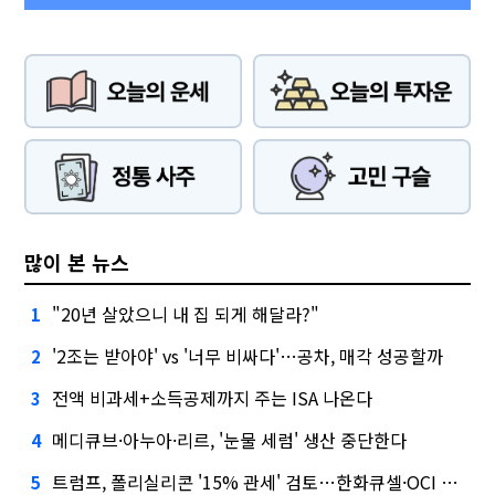
많이 본 뉴스
"20년 살았으니 내 집 되게 해달라?"
1
'2조는 받아야' vs '너무 비싸다'…공차, 매각 성공할까
2
전액 비과세+소득공제까지 주는 ISA 나온다
3
메디큐브·아누아·리르, '눈물 세럼' 생산 중단한다
4
트럼프, 폴리실리콘 '15% 관세' 검토…한화큐셀·OCI 영향은?
5