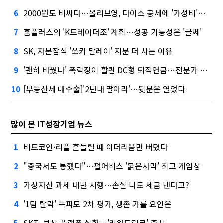
2000원도 비싸다…올리브영, 다이소 공세에 '가성비'로 맞불
6
홈플러스의 'K트레이더조' 계획…성공 가능성은 '글쎄'
7
SK, 자본잠식 '쏘카 말레이' 지분 더 사는 이유
8
'괜히 바꿨나' 폭락장이 할퀸 DC형 퇴직연금…전문가 조언은
9
[부동산세 대수술]'2년내 팔아라'…뒷문은 열었다
10
많이 본 IT성장기업 뉴스
비트코인·리플 흔들릴 때 이더리움만 버텼다
1
"중국서도 통했다"…펄어비스 '붉은사막' 최고 게임상
2
가상자산 과세 내년 시행…손실 나도 세금 낸다고?
3
'1팀 탈락' 독파모 2차 평가, 생존 가를 요인은
4
SKT, 보상 플랫폼 실험…'리워드링크' 출시
5