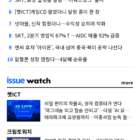
[챗ICT]게임CD 열었더니 달랑 종이 한 장
6
넷마블, 신작 힘줬더니…수익성 오히려 악화
7
SKT, 2분기 영업익 67%↑…AIDC 매출 92% 급증
8
엔씨 효자 '아이온', 국내 넘어 중국·북미 공략 나선다
9
알뜰폰 성장 멈췄다…4달째 순유출
10
more
챗ICT
비밀 편지의 자물쇠, 양자 컴퓨터가 연다
'마그네슘 되고 칼슘 안되고'…다음 'AI 요약' 갈 길은
테마파크에 요양원까지…이종사업 눈독 들이는 게임사
크립토워치