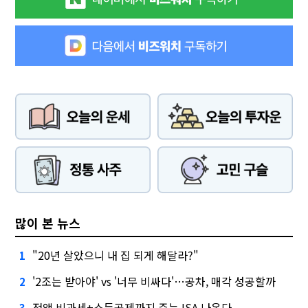
많이 본 뉴스
"20년 살았으니 내 집 되게 해달라?"
1
'2조는 받아야' vs '너무 비싸다'…공차, 매각 성공할까
2
전액 비과세+소득공제까지 주는 ISA 나온다
3