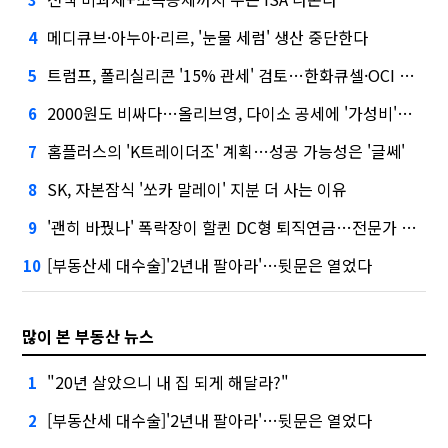
메디큐브·아누아·리르, '눈물 세럼' 생산 중단한다
4
트럼프, 폴리실리콘 '15% 관세' 검토…한화큐셀·OCI 영향은?
5
2000원도 비싸다…올리브영, 다이소 공세에 '가성비'로 맞불
6
홈플러스의 'K트레이더조' 계획…성공 가능성은 '글쎄'
7
SK, 자본잠식 '쏘카 말레이' 지분 더 사는 이유
8
'괜히 바꿨나' 폭락장이 할퀸 DC형 퇴직연금…전문가 조언은
9
[부동산세 대수술]'2년내 팔아라'…뒷문은 열었다
10
많이 본 부동산 뉴스
"20년 살았으니 내 집 되게 해달라?"
1
[부동산세 대수술]'2년내 팔아라'…뒷문은 열었다
2