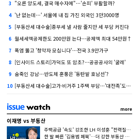
"오른 양도세, 결국 매수자에"…'손피' 부활할까?
3
'난 없는데…' 서울에 내 집 가진 외국인 3만3000명
4
[부동산세 대수술]종부세 낼 사람 줄지만 세 부담 커진다
5
월세세액공제한도 200만원 는다…공제액 최대 54만원↑
6
폭염 뚫고 '청약자 모십니다'…전국 3.9만가구
7
[인사이드 스토리]가덕도 또 암초?…공공공사의 '굴레'
8
숨죽인 강남…반도체 훈풍은 '동탄발 호남선'?
9
[부동산세 대수술]고가·비거주 1주택 부담…'대전족'도 불똥
10
more
이재명 vs 부동산
주택공급 '속도' 강조한 LH 이성훈 "전력질주해야"
한 발 빠른 '김용범 페북'…더 강한 부동산 규제 나오나