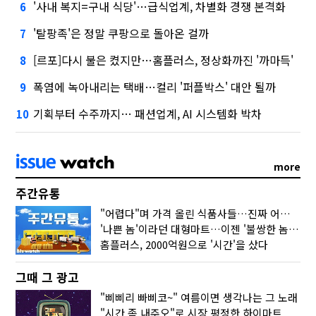
'사내 복지=구내 식당'…급식업계, 차별화 경쟁 본격화
6
'탈팡족'은 정말 쿠팡으로 돌아온 걸까
7
[르포]다시 불은 켰지만…홈플러스, 정상화까진 '까마득'
8
폭염에 녹아내리는 택배…컬리 '퍼플박스' 대안 될까
9
기획부터 수주까지… 패션업계, AI 시스템화 박차
10
more
주간유통
"어렵다"며 가격 올린 식품사들…진짜 어려운 거 맞아?
'나쁜 놈'이라던 대형마트…이젠 '불쌍한 놈' 됐다
홈플러스, 2000억원으로 '시간'을 샀다
그때 그 광고
"삐삐리 빠삐코~" 여름이면 생각나는 그 노래
"시간 좀 내주오"로 시장 평정한 하이마트