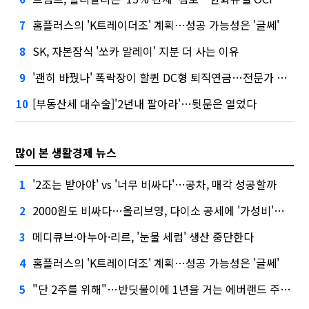
홈플러스의 'K트레이더조' 계획…성공 가능성은 '글쎄'
7
SK, 자본잠식 '쏘카 말레이' 지분 더 사는 이유
8
'괜히 바꿨나' 폭락장이 할퀸 DC형 퇴직연금…전문가 조언은
9
[부동산세 대수술]'2년내 팔아라'…뒷문은 열었다
10
많이 본 생활경제 뉴스
'2조는 받아야' vs '너무 비싸다'…공차, 매각 성공할까
1
2000원도 비싸다…올리브영, 다이소 공세에 '가성비'로 맞불
2
메디큐브·아누아·리르, '눈물 세럼' 생산 중단한다
3
홈플러스의 'K트레이더조' 계획…성공 가능성은 '글쎄'
4
"단 2주를 위해"…반딧불이에 1년을 거는 에버랜드 주키퍼
5