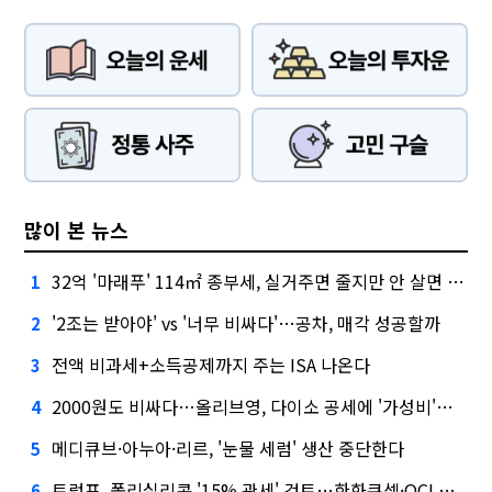
많이 본 뉴스
32억 '마래푸' 114㎡ 종부세, 실거주면 줄지만 안 살면 2.5배
1
'2조는 받아야' vs '너무 비싸다'…공차, 매각 성공할까
2
전액 비과세+소득공제까지 주는 ISA 나온다
3
2000원도 비싸다…올리브영, 다이소 공세에 '가성비'로 맞불
4
메디큐브·아누아·리르, '눈물 세럼' 생산 중단한다
5
트럼프, 폴리실리콘 '15% 관세' 검토…한화큐셀·OCI 영향은?
6