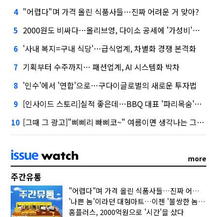
"어렵다"며 가격 올린 식품사들…진짜 어려운 거 맞아?
4
2000원도 비싸다…올리브영, 다이소 공세에 '가성비'로 맞불
5
'사내 복지=구내 식당'…급식업계, 차별화 경쟁 본격화
6
기획부터 수주까지… 패션업계, AI 시스템화 박차
7
'인수'에서 '연합'으로…구다이글로벌의 새로운 투자법
8
[인사이드 스토리]실적 좋은데…BBQ 대표 '파리목숨'된 이유
9
[그때 그 광고]"삐삐리 빠삐코~" 여름이면 생각나는 그 노래
10
more
주간유통
"어렵다"며 가격 올린 식품사들…진짜 어려운 거 맞아?
'나쁜 놈'이라던 대형마트…이젠 '불쌍한 놈' 됐다
홈플러스, 2000억원으로 '시간'을 샀다