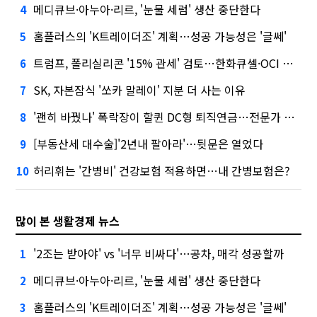
메디큐브·아누아·리르, '눈물 세럼' 생산 중단한다
4
홈플러스의 'K트레이더조' 계획…성공 가능성은 '글쎄'
5
트럼프, 폴리실리콘 '15% 관세' 검토…한화큐셀·OCI 영향은?
6
SK, 자본잠식 '쏘카 말레이' 지분 더 사는 이유
7
'괜히 바꿨나' 폭락장이 할퀸 DC형 퇴직연금…전문가 조언은
8
[부동산세 대수술]'2년내 팔아라'…뒷문은 열었다
9
허리휘는 '간병비' 건강보험 적용하면…내 간병보험은?
10
많이 본 생활경제 뉴스
'2조는 받아야' vs '너무 비싸다'…공차, 매각 성공할까
1
메디큐브·아누아·리르, '눈물 세럼' 생산 중단한다
2
홈플러스의 'K트레이더조' 계획…성공 가능성은 '글쎄'
3