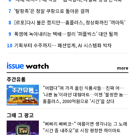
'탈팡족'은 정말 쿠팡으로 돌아온 걸까
7
[르포]다시 불은 켰지만…홈플러스, 정상화까진 '까마득'
8
폭염에 녹아내리는 택배…컬리 '퍼플박스' 대안 될까
9
기획부터 수주까지… 패션업계, AI 시스템화 박차
10
more
주간유통
"어렵다"며 가격 올린 식품사들…진짜 어려운 거 맞아?
'나쁜 놈'이라던 대형마트…이젠 '불쌍한 놈' 됐다
홈플러스, 2000억원으로 '시간'을 샀다
그때 그 광고
"삐삐리 빠삐코~" 여름이면 생각나는 그 노래
"시간 좀 내주오"로 시장 평정한 하이마트