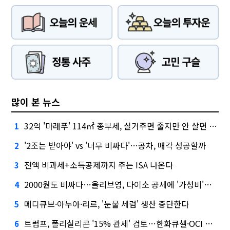
많이 본 뉴스
32억 '마래푸' 114㎡ 종부세, 실거주면 줄지만 안 살면 2.5배
1
'2조는 받아야' vs '너무 비싸다'…공차, 매각 성공할까
2
전액 비과세+소득공제까지 주는 ISA 나온다
3
2000원도 비싸다…올리브영, 다이소 공세에 '가성비'로 맞불
4
메디큐브·아누아·리르, '눈물 세럼' 생산 중단한다
5
트럼프, 폴리실리콘 '15% 관세' 검토…한화큐셀·OCI 영향은?
6