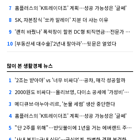
홈플러스의 'K트레이더조' 계획…성공 가능성은 '글쎄'
7
SK, 자본잠식 '쏘카 말레이' 지분 더 사는 이유
8
'괜히 바꿨나' 폭락장이 할퀸 DC형 퇴직연금…전문가 조언은
9
[부동산세 대수술]'2년내 팔아라'…뒷문은 열었다
10
많이 본 생활경제 뉴스
'2조는 받아야' vs '너무 비싸다'…공차, 매각 성공할까
1
2000원도 비싸다…올리브영, 다이소 공세에 '가성비'로 맞불
2
메디큐브·아누아·리르, '눈물 세럼' 생산 중단한다
3
홈플러스의 'K트레이더조' 계획…성공 가능성은 '글쎄'
4
"단 2주를 위해"…반딧불이에 1년을 거는 에버랜드 주키퍼
5
'사내 복지=구내 식당'…급식업계, 차별화 경쟁 본격화
6