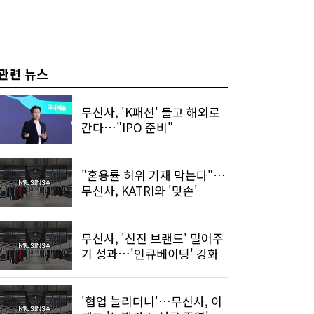
관련 뉴스
무신사, 'K패션' 들고 해외로
간다…"IPO 준비"
"혼용률 허위 기재 막는다"…
무신사, KATRI와 '맞손'
무신사, '신진 브랜드' 밀어주
기 성과…'인큐베이팅' 강화
'협업 늘리더니'…무신사, 이