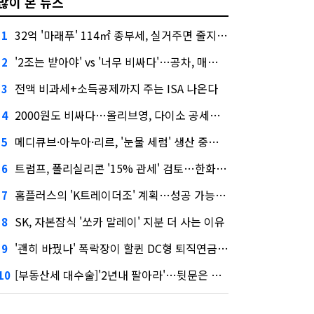
많이 본 뉴스
32억 '마래푸' 114㎡ 종부세, 실거주면 줄지만 안 살면 2.5배
1
'2조는 받아야' vs '너무 비싸다'…공차, 매각 성공할까
2
전액 비과세+소득공제까지 주는 ISA 나온다
3
2000원도 비싸다…올리브영, 다이소 공세에 '가성비'로 맞불
4
메디큐브·아누아·리르, '눈물 세럼' 생산 중단한다
5
트럼프, 폴리실리콘 '15% 관세' 검토…한화큐셀·OCI 영향은?
6
홈플러스의 'K트레이더조' 계획…성공 가능성은 '글쎄'
7
SK, 자본잠식 '쏘카 말레이' 지분 더 사는 이유
8
'괜히 바꿨나' 폭락장이 할퀸 DC형 퇴직연금…전문가 조언은
9
[부동산세 대수술]'2년내 팔아라'…뒷문은 열었다
10