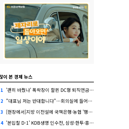
많이 본 경제 뉴스
'괜히 바꿨나' 폭락장이 할퀸 DC형 퇴직연금…전문가 조언은
1
"대표님 저는 반대합니다"…회의실에 들어온 신한금융 AI
2
[현장에서]지방 이전설에 국책은행·농협 '행동파'…금감원 '신중모드'
3
'본입찰 D-1' KDB생명 인수전, 삼성·한투·흥국 셈법은?
4