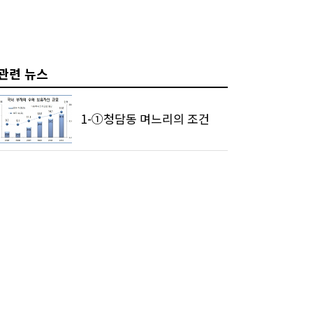
관련 뉴스
1-①청담동 며느리의 조건