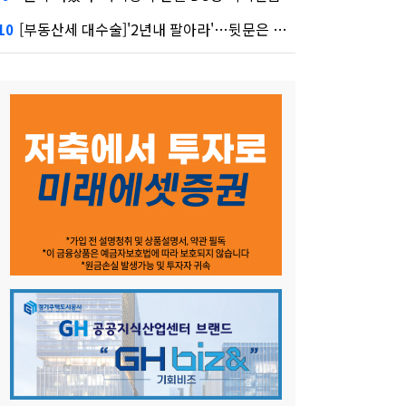
[부동산세 대수술]'2년내 팔아라'…뒷문은 열었다
10