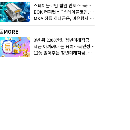
스테이블코인 법안 언제?…국회에 쏠린 시선
BOK 컨퍼런스 "스테이블코인, 결제 넘어 보험 대출 등 금융 연결 도구"
M&A 잠룡 하나금융, 비은행서 '두나무'로 눈돌린 이유는
돈MORE
3년 뒤 2200만원 청년미래적금, 최고 금리 받으려면?
세금 아끼려다 돈 묶여…국민성장펀드 누가 가입하면 좋을까
12% 얹어주는 청년미래적금, 갈아타기 거절 될수 있어요