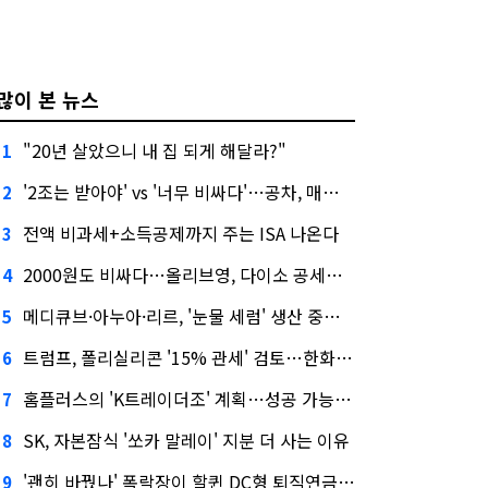
많이 본 뉴스
"20년 살았으니 내 집 되게 해달라?"
1
'2조는 받아야' vs '너무 비싸다'…공차, 매각 성공할까
2
전액 비과세+소득공제까지 주는 ISA 나온다
3
2000원도 비싸다…올리브영, 다이소 공세에 '가성비'로 맞불
4
메디큐브·아누아·리르, '눈물 세럼' 생산 중단한다
5
트럼프, 폴리실리콘 '15% 관세' 검토…한화큐셀·OCI 영향은?
6
홈플러스의 'K트레이더조' 계획…성공 가능성은 '글쎄'
7
SK, 자본잠식 '쏘카 말레이' 지분 더 사는 이유
8
'괜히 바꿨나' 폭락장이 할퀸 DC형 퇴직연금…전문가 조언은
9