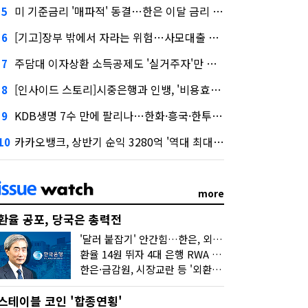
미 기준금리 '매파적' 동결…한은 이달 금리 향방은?
5
[기고]장부 밖에서 자라는 위험…사모대출 시장과 AI
6
주담대 이자상환 소득공제도 '실거주자'만 가능
7
[인사이드 스토리]시중은행과 인뱅, '비용효율성' 다른 잣대 왜?
8
KDB생명 7수 만에 팔리나…한화·흥국·한투 3파전
9
카카오뱅크, 상반기 순익 3280억 '역대 최대'…"캐피탈, 자산 1조원 이상"
10
more
환율 공포, 당국은 총력전
'달러 붙잡기' 안간힘…한은, 외화 초과지준에 이자 6개월 더
환율 14원 뛰자 4대 은행 RWA 6조 '눈덩이'…2배 뛴 2분기는?
한은·금감원, 시장교란 등 '외환공동검사'…환율 급등 전방위 대응
스테이블 코인 '합종연횡'