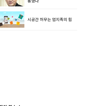
통했다
시공간 허무는 엄지족의 힘