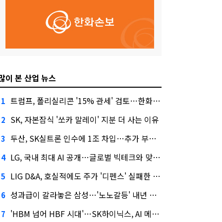
많이 본 산업 뉴스
트럼프, 폴리실리콘 '15% 관세' 검토…한화큐셀·OCI 영향은?
1
SK, 자본잠식 '쏘카 말레이' 지분 더 사는 이유
2
두산, SK실트론 인수에 1조 차입…추가 부담은?
3
LG, 국내 최대 AI 공개…글로벌 빅테크와 맞붙는다
4
LIG D&A, 호실적에도 주가 '디펜스' 실패한 이유
5
성과급이 갈라놓은 삼성…'노노갈등' 내년 교섭 판 흔들까
6
'HBM 넘어 HBF 시대'…SK하이닉스, AI 메모리 표준 선점 나섰다
7