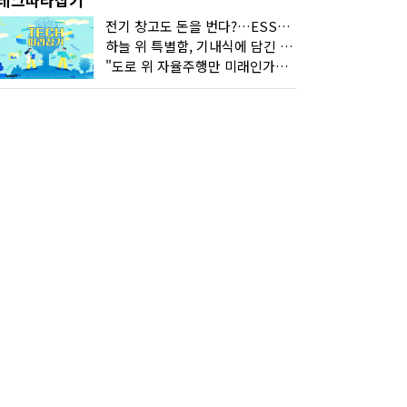
전기 창고도 돈을 번다?…ESS의 '두뇌' EMO가 뭐길래
하늘 위 특별함, 기내식에 담긴 기술의 세계
"도로 위 자율주행만 미래인가요"…진흙탕서 길 내는 HD현대 AI 기술