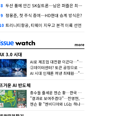
두산 품에 안긴 SK실트론…남은 퍼즐은 최태원 지분 29.4%
8
정몽준, 첫 주식 증여…HD현대 승계 방식은?
9
트리니티항공, 티웨이 지우고 본격 이륙 선언
10
more
AX 3.0 시대
AI로 제조업 대전환 이끈다…"2030년까지 민관합동 20조 투자"
②데이터센터? 토큰 공장으로 변신
AI 시대 인재론 꺼낸 최태원…"협업이 경쟁력"
뜨거운 AI 반도체
총수들 줄세운 젠슨 황…한국 산업계 새판 짰다
"결과로 보여주겠다"…전영현, 젠슨 황과 HBM5 논의
젠슨 황 "엔비디아와 LG는 하나의 거대한 팀"
테크따라잡기