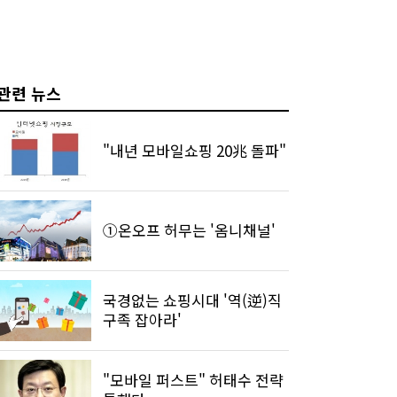
관련 뉴스
"내년 모바일쇼핑 20兆 돌파"
①온오프 허무는 '옴니채널'
국경없는 쇼핑시대 '역(逆)직
구족 잡아라'
"모바일 퍼스트" 허태수 전략