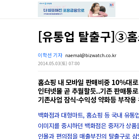
[유통업 탈출구]③홈
이학선 기자
naemal@bizwatch.co.kr
2014.05.03
(토)
07:00
홈쇼핑 내 모바일 판매비중 10%대로
인터넷몰 곧 추월할듯..기존 판매통로
기존사업 잠식·수익성 약화등 부작용
백화점과 대형마트, 홈쇼핑 등 국내 유통
이미지를 중시하던 백화점은 중저가 상품
인몰과 편의점을 매출부진의 탈출구로 삼