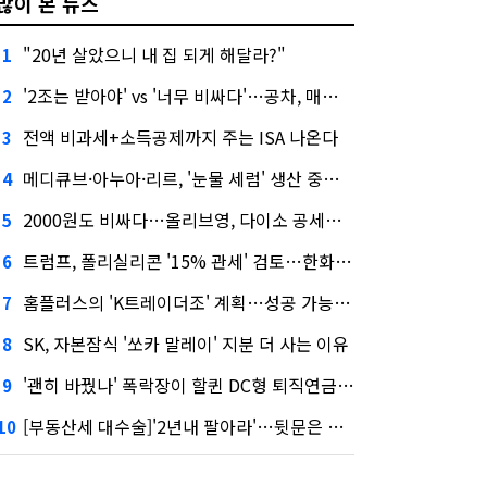
많이 본 뉴스
"20년 살았으니 내 집 되게 해달라?"
1
'2조는 받아야' vs '너무 비싸다'…공차, 매각 성공할까
2
전액 비과세+소득공제까지 주는 ISA 나온다
3
메디큐브·아누아·리르, '눈물 세럼' 생산 중단한다
4
2000원도 비싸다…올리브영, 다이소 공세에 '가성비'로 맞불
5
트럼프, 폴리실리콘 '15% 관세' 검토…한화큐셀·OCI 영향은?
6
홈플러스의 'K트레이더조' 계획…성공 가능성은 '글쎄'
7
SK, 자본잠식 '쏘카 말레이' 지분 더 사는 이유
8
'괜히 바꿨나' 폭락장이 할퀸 DC형 퇴직연금…전문가 조언은
9
[부동산세 대수술]'2년내 팔아라'…뒷문은 열었다
10