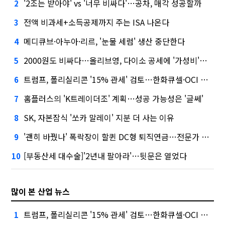
'2조는 받아야' vs '너무 비싸다'…공차, 매각 성공할까
2
전액 비과세+소득공제까지 주는 ISA 나온다
3
메디큐브·아누아·리르, '눈물 세럼' 생산 중단한다
4
2000원도 비싸다…올리브영, 다이소 공세에 '가성비'로 맞불
5
트럼프, 폴리실리콘 '15% 관세' 검토…한화큐셀·OCI 영향은?
6
홈플러스의 'K트레이더조' 계획…성공 가능성은 '글쎄'
7
SK, 자본잠식 '쏘카 말레이' 지분 더 사는 이유
8
'괜히 바꿨나' 폭락장이 할퀸 DC형 퇴직연금…전문가 조언은
9
[부동산세 대수술]'2년내 팔아라'…뒷문은 열었다
10
많이 본 산업 뉴스
트럼프, 폴리실리콘 '15% 관세' 검토…한화큐셀·OCI 영향은?
1