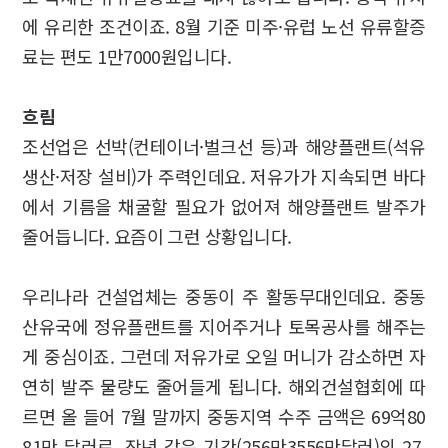
에 유리한 조건이죠. 8월 기준 미주·유럽 노선 유류할증
료는 편도 1만7000원입니다.
흐림
조선업은 선박(컨테이너·벌크선 등)과 해양플랜트(석유
생산·저장 설비)가 주력인데요. 저유가가 지속되면 바다
에서 기름을 채굴할 필요가 없어져 해양플랜트 발주가
줄어듭니다. 요즘이 그런 상황입니다.
우리나라 건설업체는 중동이 주 활동무대인데요. 중동
산유국에 정유플랜트를 지어주거나 토목공사를 해주는
게 중심이죠. 그런데 저유가로 오일 머니가 감소하면 자
연히 발주 물량도 줄어들게 됩니다. 해외건설협회에 따
르면 올 들어 7월 말까지 중동지역 수주 금액은 69억80
81만 달러로, 작년 같은 기간(256만3556만달러)의 27.