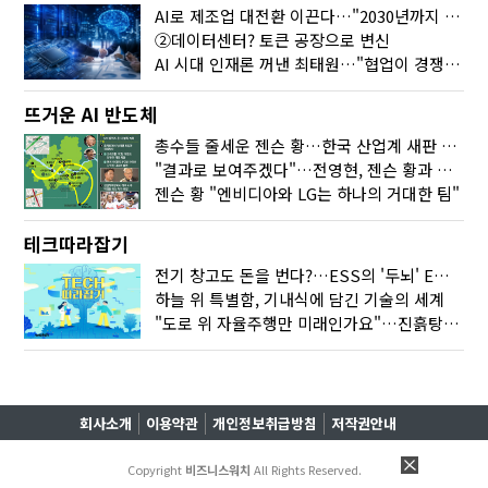
AI로 제조업 대전환 이끈다…"2030년까지 민관합동 20조 투자"
②데이터센터? 토큰 공장으로 변신
AI 시대 인재론 꺼낸 최태원…"협업이 경쟁력"
뜨거운 AI 반도체
총수들 줄세운 젠슨 황…한국 산업계 새판 짰다
"결과로 보여주겠다"…전영현, 젠슨 황과 HBM5 논의
젠슨 황 "엔비디아와 LG는 하나의 거대한 팀"
테크따라잡기
전기 창고도 돈을 번다?…ESS의 '두뇌' EMO가 뭐길래
하늘 위 특별함, 기내식에 담긴 기술의 세계
"도로 위 자율주행만 미래인가요"…진흙탕서 길 내는 HD현대 AI 기술
회사소개
이용약관
개인정보취급방침
저작권안내
Copyright
비즈니스워치
All Rights Reserved.