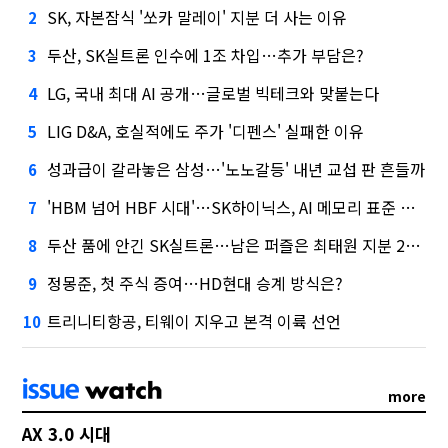
SK, 자본잠식 '쏘카 말레이' 지분 더 사는 이유
2
두산, SK실트론 인수에 1조 차입…추가 부담은?
3
LG, 국내 최대 AI 공개…글로벌 빅테크와 맞붙는다
4
LIG D&A, 호실적에도 주가 '디펜스' 실패한 이유
5
성과급이 갈라놓은 삼성…'노노갈등' 내년 교섭 판 흔들까
6
'HBM 넘어 HBF 시대'…SK하이닉스, AI 메모리 표준 선점 나섰다
7
두산 품에 안긴 SK실트론…남은 퍼즐은 최태원 지분 29.4%
8
정몽준, 첫 주식 증여…HD현대 승계 방식은?
9
트리니티항공, 티웨이 지우고 본격 이륙 선언
10
more
AX 3.0 시대