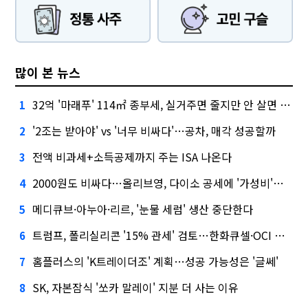
많이 본 뉴스
32억 '마래푸' 114㎡ 종부세, 실거주면 줄지만 안 살면 2.5배
1
'2조는 받아야' vs '너무 비싸다'…공차, 매각 성공할까
2
전액 비과세+소득공제까지 주는 ISA 나온다
3
2000원도 비싸다…올리브영, 다이소 공세에 '가성비'로 맞불
4
메디큐브·아누아·리르, '눈물 세럼' 생산 중단한다
5
트럼프, 폴리실리콘 '15% 관세' 검토…한화큐셀·OCI 영향은?
6
홈플러스의 'K트레이더조' 계획…성공 가능성은 '글쎄'
7
SK, 자본잠식 '쏘카 말레이' 지분 더 사는 이유
8