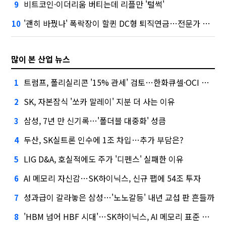
비트코인·이더리움 버티는데 리플만 '털썩'
9
'괜히 바꿨나' 폭락장이 할퀸 DC형 퇴직연금…전문가 조언은
10
많이 본 산업 뉴스
트럼프, 폴리실리콘 '15% 관세' 검토…한화큐셀·OCI 영향은?
1
SK, 자본잠식 '쏘카 말레이' 지분 더 사는 이유
2
삼성, 7년 만 신기록…'폴더블 대중화' 성큼
3
두산, SK실트론 인수에 1조 차입…추가 부담은?
4
LIG D&A, 호실적에도 주가 '디펜스' 실패한 이유
5
AI 메모리 자신감…SK하이닉스, 신규 팹에 54조 투자
6
성과급이 갈라놓은 삼성…'노노갈등' 내년 교섭 판 흔들까
7
'HBM 넘어 HBF 시대'…SK하이닉스, AI 메모리 표준 선점 나섰다
8