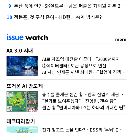
두산 품에 안긴 SK실트론…남은 퍼즐은 최태원 지분 29.4%
9
정몽준, 첫 주식 증여…HD현대 승계 방식은?
10
more
AX 3.0 시대
AI로 제조업 대전환 이끈다…"2030년까지 민관합동 20조 투자"
②데이터센터? 토큰 공장으로 변신
AI 시대 인재론 꺼낸 최태원…"협업이 경쟁력"
뜨거운 AI 반도체
총수들 줄세운 젠슨 황…한국 산업계 새판 짰다
"결과로 보여주겠다"…전영현, 젠슨 황과 HBM5 논의
젠슨 황 "엔비디아와 LG는 하나의 거대한 팀"
테크따라잡기
전기 창고도 돈을 번다?…ESS의 '두뇌' EMO가 뭐길래