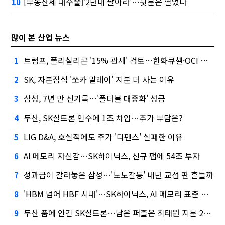
[부동산세 대수술]'2년내 팔아라'…뒷문은 열었다
10
많이 본 산업 뉴스
트럼프, 폴리실리콘 '15% 관세' 검토…한화큐셀·OCI 영향은?
1
SK, 자본잠식 '쏘카 말레이' 지분 더 사는 이유
2
삼성, 7년 만 신기록…'폴더블 대중화' 성큼
3
두산, SK실트론 인수에 1조 차입…추가 부담은?
4
LIG D&A, 호실적에도 주가 '디펜스' 실패한 이유
5
AI 메모리 자신감…SK하이닉스, 신규 팹에 54조 투자
6
성과급이 갈라놓은 삼성…'노노갈등' 내년 교섭 판 흔들까
7
'HBM 넘어 HBF 시대'…SK하이닉스, AI 메모리 표준 선점 나섰다
8
두산 품에 안긴 SK실트론…남은 퍼즐은 최태원 지분 29.4%
9