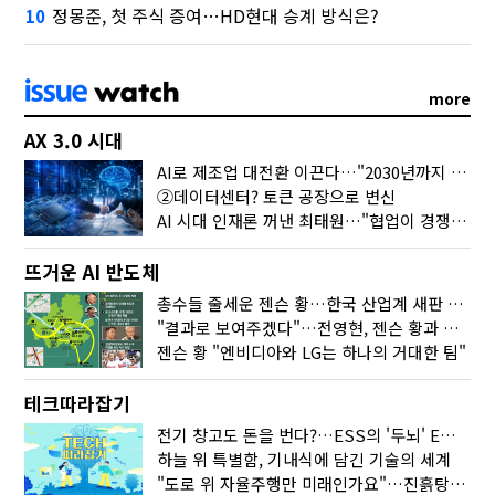
정몽준, 첫 주식 증여…HD현대 승계 방식은?
10
more
AX 3.0 시대
AI로 제조업 대전환 이끈다…"2030년까지 민관합동 20조 투자"
②데이터센터? 토큰 공장으로 변신
AI 시대 인재론 꺼낸 최태원…"협업이 경쟁력"
뜨거운 AI 반도체
총수들 줄세운 젠슨 황…한국 산업계 새판 짰다
"결과로 보여주겠다"…전영현, 젠슨 황과 HBM5 논의
젠슨 황 "엔비디아와 LG는 하나의 거대한 팀"
테크따라잡기
전기 창고도 돈을 번다?…ESS의 '두뇌' EMO가 뭐길래
하늘 위 특별함, 기내식에 담긴 기술의 세계
"도로 위 자율주행만 미래인가요"…진흙탕서 길 내는 HD현대 AI 기술