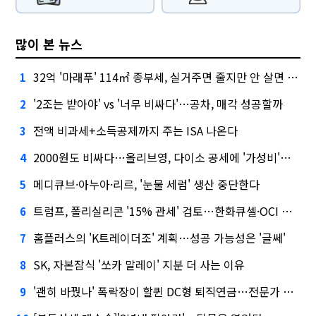
많이 본 뉴스
32억 '마래푸' 114㎡ 종부세, 실거주면 줄지만 안 살면 2.5배
1
'2조는 받아야' vs '너무 비싸다'…공차, 매각 성공할까
2
전액 비과세+소득공제까지 주는 ISA 나온다
3
2000원도 비싸다…올리브영, 다이소 공세에 '가성비'로 맞불
4
메디큐브·아누아·리르, '눈물 세럼' 생산 중단한다
5
트럼프, 폴리실리콘 '15% 관세' 검토…한화큐셀·OCI 영향은?
6
홈플러스의 'K트레이더조' 계획…성공 가능성은 '글쎄'
7
SK, 자본잠식 '쏘카 말레이' 지분 더 사는 이유
8
'괜히 바꿨나' 폭락장이 할퀸 DC형 퇴직연금…전문가 조언은
9