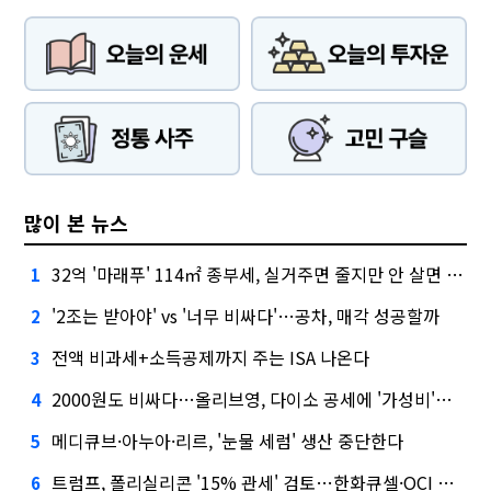
많이 본 뉴스
32억 '마래푸' 114㎡ 종부세, 실거주면 줄지만 안 살면 2.5배
1
'2조는 받아야' vs '너무 비싸다'…공차, 매각 성공할까
2
전액 비과세+소득공제까지 주는 ISA 나온다
3
2000원도 비싸다…올리브영, 다이소 공세에 '가성비'로 맞불
4
메디큐브·아누아·리르, '눈물 세럼' 생산 중단한다
5
트럼프, 폴리실리콘 '15% 관세' 검토…한화큐셀·OCI 영향은?
6