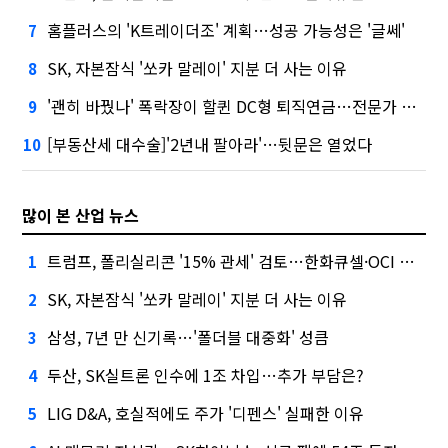
홈플러스의 'K트레이더조' 계획…성공 가능성은 '글쎄'
7
SK, 자본잠식 '쏘카 말레이' 지분 더 사는 이유
8
'괜히 바꿨나' 폭락장이 할퀸 DC형 퇴직연금…전문가 조언은
9
[부동산세 대수술]'2년내 팔아라'…뒷문은 열었다
10
많이 본 산업 뉴스
트럼프, 폴리실리콘 '15% 관세' 검토…한화큐셀·OCI 영향은?
1
SK, 자본잠식 '쏘카 말레이' 지분 더 사는 이유
2
삼성, 7년 만 신기록…'폴더블 대중화' 성큼
3
두산, SK실트론 인수에 1조 차입…추가 부담은?
4
LIG D&A, 호실적에도 주가 '디펜스' 실패한 이유
5