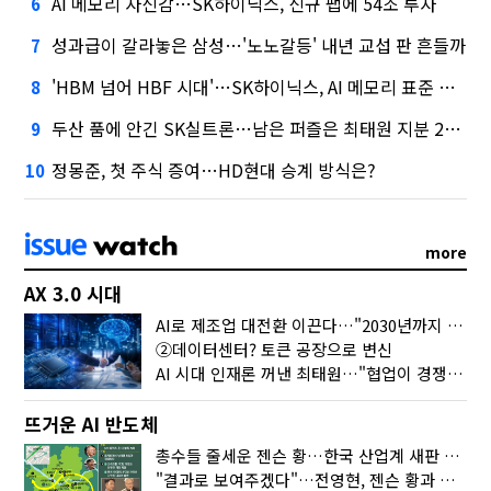
AI 메모리 자신감…SK하이닉스, 신규 팹에 54조 투자
6
성과급이 갈라놓은 삼성…'노노갈등' 내년 교섭 판 흔들까
7
'HBM 넘어 HBF 시대'…SK하이닉스, AI 메모리 표준 선점 나섰다
8
두산 품에 안긴 SK실트론…남은 퍼즐은 최태원 지분 29.4%
9
정몽준, 첫 주식 증여…HD현대 승계 방식은?
10
more
AX 3.0 시대
AI로 제조업 대전환 이끈다…"2030년까지 민관합동 20조 투자"
②데이터센터? 토큰 공장으로 변신
AI 시대 인재론 꺼낸 최태원…"협업이 경쟁력"
뜨거운 AI 반도체
총수들 줄세운 젠슨 황…한국 산업계 새판 짰다
"결과로 보여주겠다"…전영현, 젠슨 황과 HBM5 논의