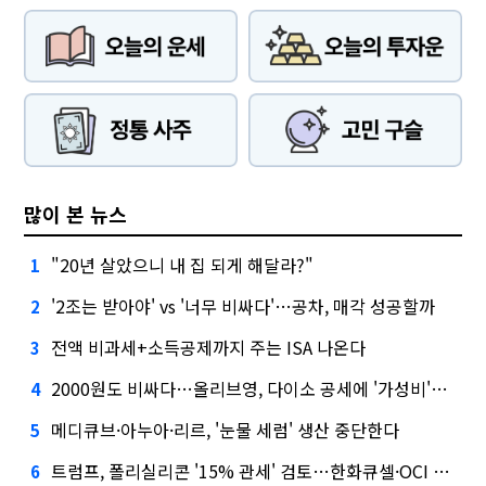
많이 본 뉴스
"20년 살았으니 내 집 되게 해달라?"
1
'2조는 받아야' vs '너무 비싸다'…공차, 매각 성공할까
2
전액 비과세+소득공제까지 주는 ISA 나온다
3
2000원도 비싸다…올리브영, 다이소 공세에 '가성비'로 맞불
4
메디큐브·아누아·리르, '눈물 세럼' 생산 중단한다
5
트럼프, 폴리실리콘 '15% 관세' 검토…한화큐셀·OCI 영향은?
6