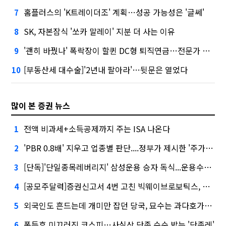
홈플러스의 'K트레이더조' 계획…성공 가능성은 '글쎄'
7
SK, 자본잠식 '쏘카 말레이' 지분 더 사는 이유
8
'괜히 바꿨나' 폭락장이 할퀸 DC형 퇴직연금…전문가 조언은
9
[부동산세 대수술]'2년내 팔아라'…뒷문은 열었다
10
많이 본 증권 뉴스
전액 비과세+소득공제까지 주는 ISA 나온다
1
'PBR 0.8배' 지우고 업종별 판단....정부가 제시한 '주가 누르기' 방지법
2
[단독]'단일종목레버리지' 삼성운용 승자 독식...운용수익 미래에셋의 6배
3
[공모주달력]증권신고서 4번 고친 빅웨이브로보틱스, 수요예측
4
외국인도 흔드는데 개미만 잡던 당국, 묘수는 과다호가부담금?
5
폭등후 미끄러진 코스피…사실상 단종 수순 밟는 '단종레'
6