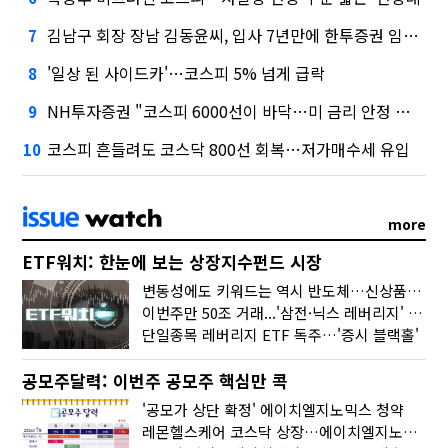
김남구 회장 장남 김동윤씨, 입사 7년만에 한투증권 임원 승진
7
'일상 된 사이드카'…코스피 5% 넘게 급락
8
NH투자증권 "코스피 6000선이 바닥…미 금리 안정 후 추가 회복"
9
코스피 흔들려도 코스닥 800선 회복…저가매수세 유입
10
more
ETF워치: 한눈에 보는 상장지수펀드 시장
변동성에도 키워드는 역시 반도체…신상품은 우주·방산
이번주만 50조 거래...'삼전·닉스 레버리지' 수익률은 -30%
단일종목 레버리지 ETF 독주…'증시 블랙홀'
공모주달력: 이번주 공모주 핵심만 콕
'공모가 상단 확정' 에이치엘지노믹스 청약
레몬헬스케어 코스닥 상장…에이치엘지노믹스 수요예측