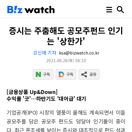
증시는 주춤해도 공모주펀드 인기
는 '상한가'
강신애 기자
ksa@bizwatch.co.kr
2021.08.26
(목)
06:10
[금융상품 Up&Down]
수익률 '굿'…하반기도 '대어급' 대기
기업공개(IPO) 시장의 열풍이 올해도 계속되면서 이들
공모주를 담은 공모주 펀드도 덩달아 인기몰이 중이
다. 최근 혼조세를 보이는 증시와 대조적으로 펀드 성과