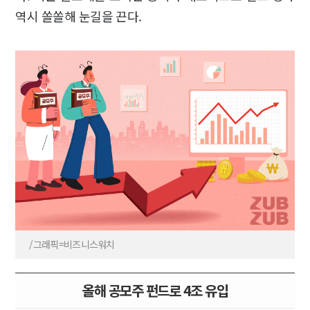
역시 쏠쏠해 눈길을 끈다.
/그래픽=비즈니스워치
올해 공모주 펀드로 4조 유입