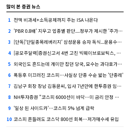
많이 본 증권 뉴스
전액 비과세+소득공제까지 주는 ISA 나온다
1
'PBR 0.8배' 지우고 업종별 판단....정부가 제시한 '주가 누르기' 방지법
2
[단독]'단일종목레버리지' 삼성운용 승자 독식...운용수익 미래에셋의 6배
3
[공모주달력]증권신고서 4번 고친 빅웨이브로보틱스, 수요예측
4
외국인도 흔드는데 개미만 잡던 당국, 묘수는 과다호가부담금?
5
폭등후 미끄러진 코스피…사실상 단종 수순 밟는 '단종레'
6
김남구 회장 장남 김동윤씨, 입사 7년만에 한투증권 임원 승진
7
NH투자증권 "코스피 6000선이 바닥…미 금리 안정 후 추가 회복"
8
'일상 된 사이드카'…코스피 5% 넘게 급락
9
코스피 흔들려도 코스닥 800선 회복…저가매수세 유입
10