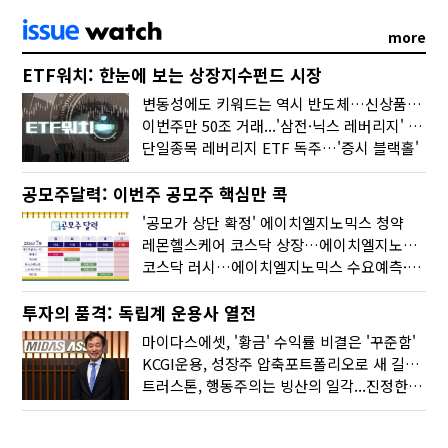
more
ETF워치: 한눈에 보는 상장지수펀드 시장
변동성에도 키워드는 역시 반도체…신상품은 우주·방산
이번주만 50조 거래...'삼전·닉스 레버리지' 수익률은 -30%
단일종목 레버리지 ETF 독주…'증시 블랙홀'
공모주달력: 이번주 공모주 핵심만 콕
'공모가 상단 확정' 에이치엘지노믹스 청약
레몬헬스케어 코스닥 상장…에이치엘지노믹스 수요예측
코스닥 러시…에이치엘지노믹스 수요예측·레메디 청약
투자의 품격: 독립계 운용사 열전
마이다스에셋, '황금' 수익률 비결은 '꾸준함'
KCGI운용, 성장주 압축포트폴리오로 새 길을 그리다
트러스톤, 행동주의는 빙산의 일각...진정한 힘은 '주식형 강자'