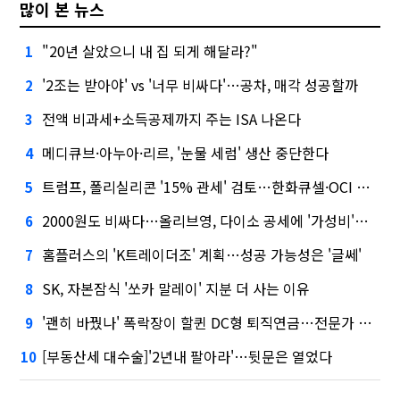
많이 본 뉴스
"20년 살았으니 내 집 되게 해달라?"
1
'2조는 받아야' vs '너무 비싸다'…공차, 매각 성공할까
2
전액 비과세+소득공제까지 주는 ISA 나온다
3
메디큐브·아누아·리르, '눈물 세럼' 생산 중단한다
4
트럼프, 폴리실리콘 '15% 관세' 검토…한화큐셀·OCI 영향은?
5
2000원도 비싸다…올리브영, 다이소 공세에 '가성비'로 맞불
6
홈플러스의 'K트레이더조' 계획…성공 가능성은 '글쎄'
7
SK, 자본잠식 '쏘카 말레이' 지분 더 사는 이유
8
'괜히 바꿨나' 폭락장이 할퀸 DC형 퇴직연금…전문가 조언은
9
[부동산세 대수술]'2년내 팔아라'…뒷문은 열었다
10