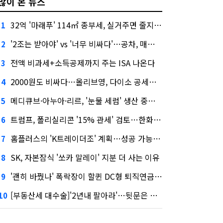
많이 본 뉴스
32억 '마래푸' 114㎡ 종부세, 실거주면 줄지만 안 살면 2.5배
1
'2조는 받아야' vs '너무 비싸다'…공차, 매각 성공할까
2
전액 비과세+소득공제까지 주는 ISA 나온다
3
2000원도 비싸다…올리브영, 다이소 공세에 '가성비'로 맞불
4
메디큐브·아누아·리르, '눈물 세럼' 생산 중단한다
5
트럼프, 폴리실리콘 '15% 관세' 검토…한화큐셀·OCI 영향은?
6
홈플러스의 'K트레이더조' 계획…성공 가능성은 '글쎄'
7
SK, 자본잠식 '쏘카 말레이' 지분 더 사는 이유
8
'괜히 바꿨나' 폭락장이 할퀸 DC형 퇴직연금…전문가 조언은
9
[부동산세 대수술]'2년내 팔아라'…뒷문은 열었다
10