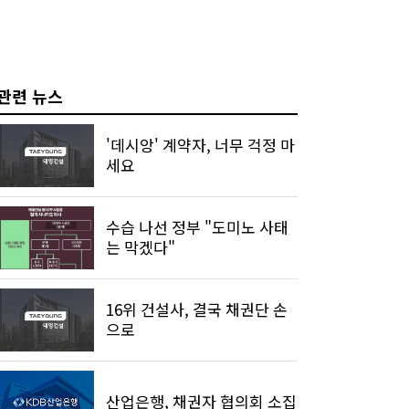
관련 뉴스
'데시앙' 계약자, 너무 걱정 마
세요
수습 나선 정부 "도미노 사태
는 막겠다"
16위 건설사, 결국 채권단 손
으로
산업은행, 채권자 협의회 소집