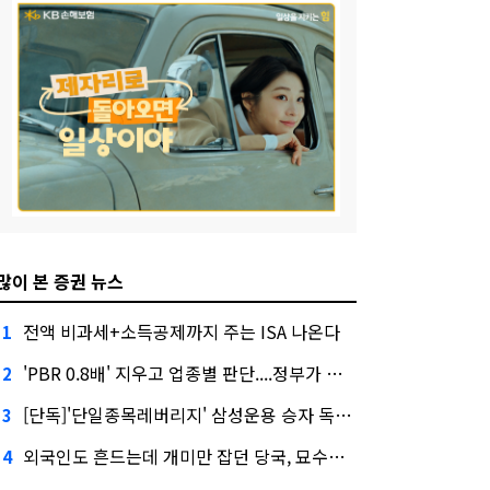
많이 본 증권 뉴스
전액 비과세+소득공제까지 주는 ISA 나온다
1
'PBR 0.8배' 지우고 업종별 판단....정부가 제시한 '주가 누르기' 방지법
2
[단독]'단일종목레버리지' 삼성운용 승자 독식...운용수익 미래에셋의 6배
3
외국인도 흔드는데 개미만 잡던 당국, 묘수는 과다호가부담금?
4