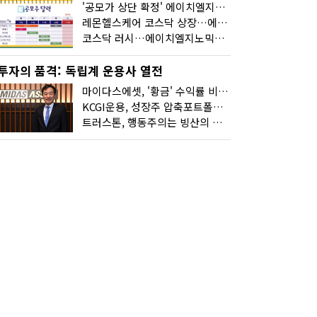
'공모가 상단 확정' 에이치엘지노믹스 청약
레몬헬스케어 코스닥 상장…에이치엘지노믹스 수요예측
코스닥 러시…에이치엘지노믹스 수요예측·레메디 청약
투자의 품격: 독립계 운용사 열전
마이다스에셋, '황금' 수익률 비결은 '꾸준함'
KCGI운용, 성장주 압축포트폴리오로 새 길을 그리다
트러스톤, 행동주의는 빙산의 일각...진정한 힘은 '주식형 강자'