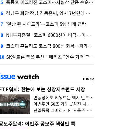
폭등후 미끄러진 코스피…사실상 단종 수순 밟는 '단종레'
5
김남구 회장 장남 김동윤씨, 입사 7년만에 한투증권 임원 승진
6
'일상 된 사이드카'…코스피 5% 넘게 급락
7
NH투자증권 "코스피 6000선이 바닥…미 금리 안정 후 추가 회복"
8
코스피 흔들려도 코스닥 800선 회복…저가매수세 유입
9
SK실트론 품은 두산…메리츠 "인수 가격·구조 모두 기대 이상"
10
more
ETF워치: 한눈에 보는 상장지수펀드 시장
변동성에도 키워드는 역시 반도체…신상품은 우주·방산
이번주만 50조 거래...'삼전·닉스 레버리지' 수익률은 -30%
단일종목 레버리지 ETF 독주…'증시 블랙홀'
공모주달력: 이번주 공모주 핵심만 콕