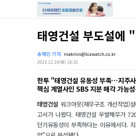
태영건설 부도설에 "
송재민 기자
makmin@bizwatch.co.kr
2023.12.19
(화)
16:31
한투 "태영건설 유동성 부족…지주사
핵심 계열사인 SBS 지분 매각 가능성
태영건설
워크아웃(재무구조 개선작업)설에
고서가 나왔다. 태영건설 우발채무가 72
단기유동성이 부족하다는 이유에서다. 
망"으로 분석됐다.