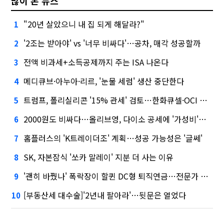
많이 본 뉴스
"20년 살았으니 내 집 되게 해달라?"
1
'2조는 받아야' vs '너무 비싸다'…공차, 매각 성공할까
2
전액 비과세+소득공제까지 주는 ISA 나온다
3
메디큐브·아누아·리르, '눈물 세럼' 생산 중단한다
4
트럼프, 폴리실리콘 '15% 관세' 검토…한화큐셀·OCI 영향은?
5
2000원도 비싸다…올리브영, 다이소 공세에 '가성비'로 맞불
6
홈플러스의 'K트레이더조' 계획…성공 가능성은 '글쎄'
7
SK, 자본잠식 '쏘카 말레이' 지분 더 사는 이유
8
'괜히 바꿨나' 폭락장이 할퀸 DC형 퇴직연금…전문가 조언은
9
[부동산세 대수술]'2년내 팔아라'…뒷문은 열었다
10