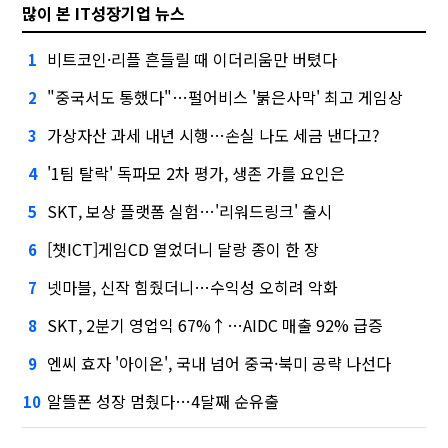
많이 본 IT성장기업 뉴스
비트코인·리플 흔들릴 때 이더리움만 버텼다
1
"중국서도 통했다"…펄어비스 '붉은사막' 최고 게임상
2
가상자산 과세 내년 시행…손실 나도 세금 낸다고?
3
'1팀 탈락' 독파모 2차 평가, 생존 가를 요인은
4
SKT, 보상 플랫폼 실험…'리워드링크' 출시
5
[챗ICT]게임CD 열었더니 달랑 종이 한 장
6
넷마블, 신작 힘줬더니…수익성 오히려 악화
7
SKT, 2분기 영업익 67%↑…AIDC 매출 92% 급증
8
엔씨 효자 '아이온', 국내 넘어 중국·북미 공략 나선다
9
알뜰폰 성장 멈췄다…4달째 순유출
10