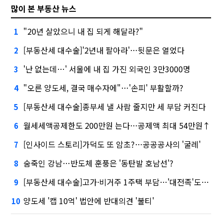
많이 본 부동산 뉴스
"20년 살았으니 내 집 되게 해달라?"
1
[부동산세 대수술]'2년내 팔아라'…뒷문은 열었다
2
'난 없는데…' 서울에 내 집 가진 외국인 3만3000명
3
"오른 양도세, 결국 매수자에"…'손피' 부활할까?
4
[부동산세 대수술]종부세 낼 사람 줄지만 세 부담 커진다
5
월세세액공제한도 200만원 는다…공제액 최대 54만원↑
6
[인사이드 스토리]가덕도 또 암초?…공공공사의 '굴레'
7
숨죽인 강남…반도체 훈풍은 '동탄발 호남선'?
8
[부동산세 대수술]고가·비거주 1주택 부담…'대전족'도 불똥
9
양도세 '캡 10억' 법안에 반대의견 '불티'
10