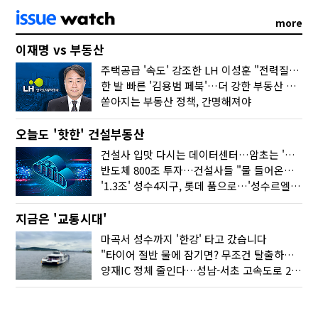
more
이재명 vs 부동산
주택공급 '속도' 강조한 LH 이성훈 "전력질주해야"
한 발 빠른 '김용범 페북'…더 강한 부동산 규제 나오나
쏟아지는 부동산 정책, 간명해져야
오늘도 '핫한' 건설부동산
건설사 입맛 다시는 데이터센터…암초는 '주민 반대'
반도체 800조 투자…건설사들 "물 들어온다!"
'1.3조' 성수4지구, 롯데 품으로…'성수르엘 S70' 거듭
지금은 '교통시대'
마곡서 성수까지 '한강' 타고 갔습니다
"타이어 절반 물에 잠기면? 무조건 탈출하세요"
양재IC 정체 줄인다…성남-서초 고속도로 2029년 착공