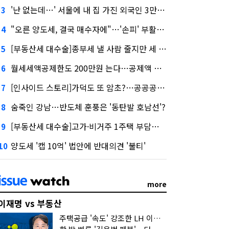
'난 없는데…' 서울에 내 집 가진 외국인 3만3000명
3
"오른 양도세, 결국 매수자에"…'손피' 부활할까?
4
[부동산세 대수술]종부세 낼 사람 줄지만 세 부담 커진다
5
월세세액공제한도 200만원 는다…공제액 최대 54만원↑
6
[인사이드 스토리]가덕도 또 암초?…공공공사의 '굴레'
7
숨죽인 강남…반도체 훈풍은 '동탄발 호남선'?
8
[부동산세 대수술]고가·비거주 1주택 부담…'대전족'도 불똥
9
양도세 '캡 10억' 법안에 반대의견 '불티'
10
more
이재명 vs 부동산
주택공급 '속도' 강조한 LH 이성훈 "전력질주해야"