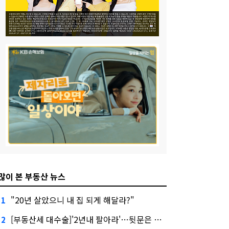
많이 본 부동산 뉴스
"20년 살았으니 내 집 되게 해달라?"
1
[부동산세 대수술]'2년내 팔아라'…뒷문은 열었다
2