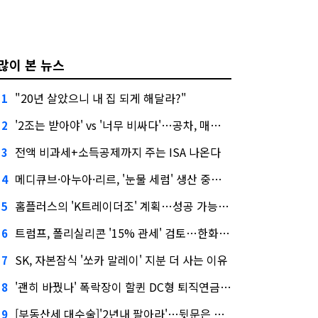
많이 본 뉴스
"20년 살았으니 내 집 되게 해달라?"
1
'2조는 받아야' vs '너무 비싸다'…공차, 매각 성공할까
2
전액 비과세+소득공제까지 주는 ISA 나온다
3
메디큐브·아누아·리르, '눈물 세럼' 생산 중단한다
4
홈플러스의 'K트레이더조' 계획…성공 가능성은 '글쎄'
5
트럼프, 폴리실리콘 '15% 관세' 검토…한화큐셀·OCI 영향은?
6
SK, 자본잠식 '쏘카 말레이' 지분 더 사는 이유
7
'괜히 바꿨나' 폭락장이 할퀸 DC형 퇴직연금…전문가 조언은
8
[부동산세 대수술]'2년내 팔아라'…뒷문은 열었다
9