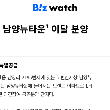
 남양뉴타운' 이달 분양
 특별공급
읍 남양리 2195번지에 짓는 'e편한세상 남양뉴
단지는 남양뉴타운에 들어서는 브랜드 아파트로 LH
 민간참여 공공분양 단지다.