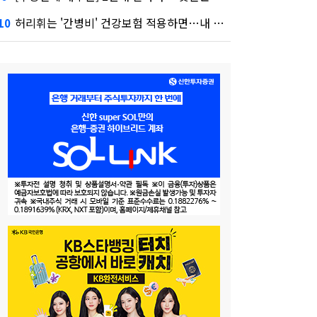
허리휘는 '간병비' 건강보험 적용하면…내 간병보험은?
10