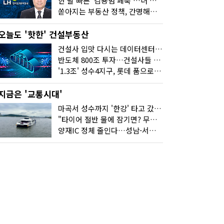
한 발 빠른 '김용범 페북'…더 강한 부동산 규제 나오나
쏟아지는 부동산 정책, 간명해져야
오늘도 '핫한' 건설부동산
건설사 입맛 다시는 데이터센터…암초는 '주민 반대'
반도체 800조 투자…건설사들 "물 들어온다!"
'1.3조' 성수4지구, 롯데 품으로…'성수르엘 S70' 거듭
지금은 '교통시대'
마곡서 성수까지 '한강' 타고 갔습니다
"타이어 절반 물에 잠기면? 무조건 탈출하세요"
양재IC 정체 줄인다…성남-서초 고속도로 2029년 착공