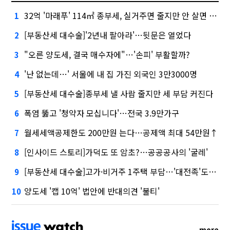
32억 '마래푸' 114㎡ 종부세, 실거주면 줄지만 안 살면 2.5배
1
[부동산세 대수술]'2년내 팔아라'…뒷문은 열었다
2
"오른 양도세, 결국 매수자에"…'손피' 부활할까?
3
'난 없는데…' 서울에 내 집 가진 외국인 3만3000명
4
[부동산세 대수술]종부세 낼 사람 줄지만 세 부담 커진다
5
폭염 뚫고 '청약자 모십니다'…전국 3.9만가구
6
월세세액공제한도 200만원 는다…공제액 최대 54만원↑
7
[인사이드 스토리]가덕도 또 암초?…공공공사의 '굴레'
8
[부동산세 대수술]고가·비거주 1주택 부담…'대전족'도 불똥
9
양도세 '캡 10억' 법안에 반대의견 '불티'
10
more