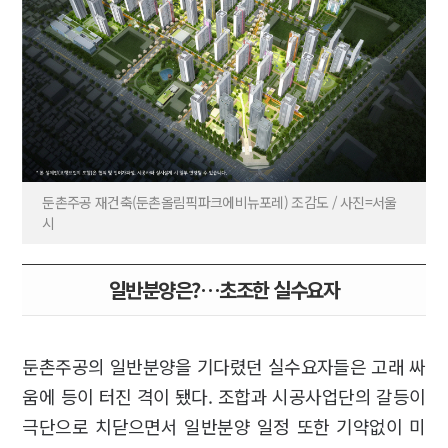
둔촌주공 재건축(둔촌올림픽파크에비뉴포레) 조감도 / 사진=서울
시
일반분양은?…초조한 실수요자
둔촌주공의 일반분양을 기다렸던 실수요자들은 고래 싸
움에 등이 터진 격이 됐다. 조합과 시공사업단의 갈등이
극단으로 치닫으면서 일반분양 일정 또한 기약없이 미