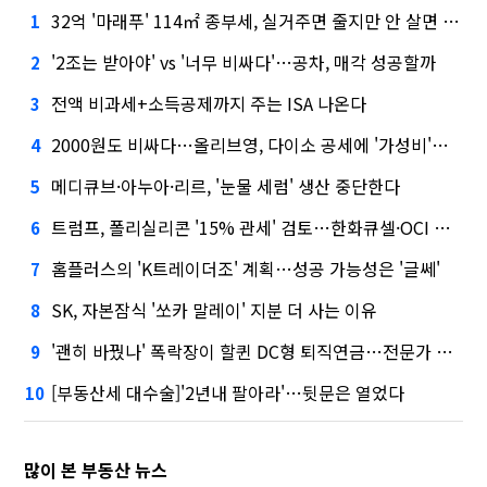
32억 '마래푸' 114㎡ 종부세, 실거주면 줄지만 안 살면 2.5배
1
'2조는 받아야' vs '너무 비싸다'…공차, 매각 성공할까
2
전액 비과세+소득공제까지 주는 ISA 나온다
3
2000원도 비싸다…올리브영, 다이소 공세에 '가성비'로 맞불
4
메디큐브·아누아·리르, '눈물 세럼' 생산 중단한다
5
트럼프, 폴리실리콘 '15% 관세' 검토…한화큐셀·OCI 영향은?
6
홈플러스의 'K트레이더조' 계획…성공 가능성은 '글쎄'
7
SK, 자본잠식 '쏘카 말레이' 지분 더 사는 이유
8
'괜히 바꿨나' 폭락장이 할퀸 DC형 퇴직연금…전문가 조언은
9
[부동산세 대수술]'2년내 팔아라'…뒷문은 열었다
10
많이 본 부동산 뉴스