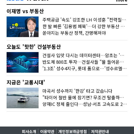
이재명 vs 부동산
주택공급 '속도' 강조한 LH 이성훈 "전력질주해야"
한 발 빠른 '김용범 페북'…더 강한 부동산 규제 나오나
쏟아지는 부동산 정책, 간명해져야
오늘도 '핫한' 건설부동산
건설사 입맛 다시는 데이터센터…암초는 '주민 반대'
반도체 800조 투자…건설사들 "물 들어온다!"
'1.3조' 성수4지구, 롯데 품으로…'성수르엘 S70' 거듭
지금은 '교통시대'
마곡서 성수까지 '한강' 타고 갔습니다
"타이어 절반 물에 잠기면? 무조건 탈출하세요"
양재IC 정체 줄인다…성남-서초 고속도로 2029년 착공
회사소개
이용약관
개인정보취급방침
저작권안내