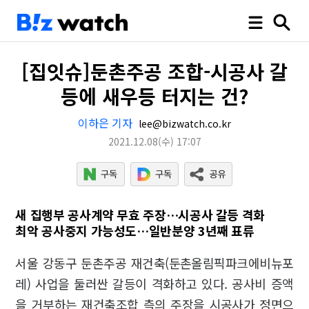
[집잇슈]둔촌주공 조합-시공사 갈
등에 새우등 터지는 건?
이하은 기자
lee@bizwatch.co.kr
2021.12.08
(수)
17:07
새 집행부 공사계약 무효 주장…시공사 갈등 격화
최악 공사중지 가능성도…일반분양 3년째 표류
서울 강동구 둔촌주공 재건축(둔촌올림픽파크에비뉴포
레) 사업을 둘러싼 갈등이 격화하고 있다. 공사비 증액
을 거부하는 재건축조합 측의 주장을 시공사가 정면으