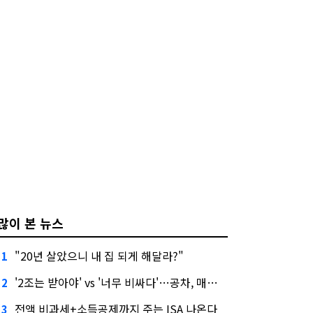
많이 본 뉴스
"20년 살았으니 내 집 되게 해달라?"
1
'2조는 받아야' vs '너무 비싸다'…공차, 매각 성공할까
2
전액 비과세+소득공제까지 주는 ISA 나온다
3