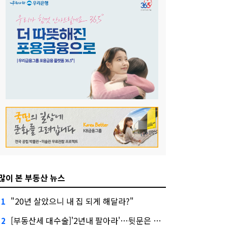
많이 본 부동산 뉴스
"20년 살았으니 내 집 되게 해달라?"
1
[부동산세 대수술]'2년내 팔아라'…뒷문은 열었다
2