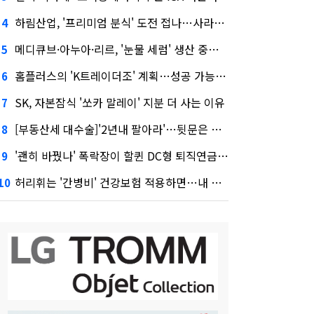
하림산업, '프리미엄 분식' 도전 접나…사라진 '멜팅피스'
4
메디큐브·아누아·리르, '눈물 세럼' 생산 중단한다
5
홈플러스의 'K트레이더조' 계획…성공 가능성은 '글쎄'
6
SK, 자본잠식 '쏘카 말레이' 지분 더 사는 이유
7
[부동산세 대수술]'2년내 팔아라'…뒷문은 열었다
8
'괜히 바꿨나' 폭락장이 할퀸 DC형 퇴직연금…전문가 조언은
9
허리휘는 '간병비' 건강보험 적용하면…내 간병보험은?
10