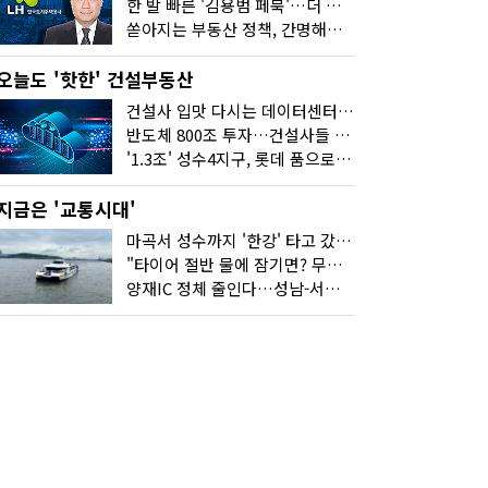
한 발 빠른 '김용범 페북'…더 강한 부동산 규제 나오나
쏟아지는 부동산 정책, 간명해져야
오늘도 '핫한' 건설부동산
건설사 입맛 다시는 데이터센터…암초는 '주민 반대'
반도체 800조 투자…건설사들 "물 들어온다!"
'1.3조' 성수4지구, 롯데 품으로…'성수르엘 S70' 거듭
지금은 '교통시대'
마곡서 성수까지 '한강' 타고 갔습니다
"타이어 절반 물에 잠기면? 무조건 탈출하세요"
양재IC 정체 줄인다…성남-서초 고속도로 2029년 착공