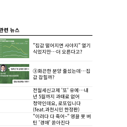
관련 뉴스
"집값 떨어지면 사야지" 열기
식었지만…더 오른다고?
③화끈한 분양 줄섰는데…집
값 잡힐까?
전월세신고제 '또' 유예…내
년 5월까지 과태료 없어
청약인데요, 로또입니다
(feat.과천시민 한정판)
"이러다 다 죽어~" 영끌 못 버
틴 '경매' 쏟아진다