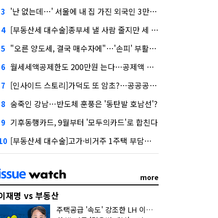
'난 없는데…' 서울에 내 집 가진 외국인 3만3000명
3
[부동산세 대수술]종부세 낼 사람 줄지만 세 부담 커진다
4
"오른 양도세, 결국 매수자에"…'손피' 부활할까?
5
월세세액공제한도 200만원 는다…공제액 최대 54만원↑
6
[인사이드 스토리]가덕도 또 암초?…공공공사의 '굴레'
7
숨죽인 강남…반도체 훈풍은 '동탄발 호남선'?
8
기후동행카드, 9월부터 '모두의카드'로 합친다
9
[부동산세 대수술]고가·비거주 1주택 부담…'대전족'도 불똥
10
more
이재명 vs 부동산
주택공급 '속도' 강조한 LH 이성훈 "전력질주해야"