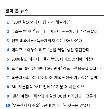
많이 본 뉴스
"20년 살았으니 내 집 되게 해달라?"
1
'2조는 받아야' vs '너무 비싸다'…공차, 매각 성공할까
2
전액 비과세+소득공제까지 주는 ISA 나온다
3
메디큐브·아누아·리르, '눈물 세럼' 생산 중단한다
4
2000원도 비싸다…올리브영, 다이소 공세에 '가성비'로 맞불
5
트럼프, 폴리실리콘 '15% 관세' 검토…한화큐셀·OCI 영향은?
6
홈플러스의 'K트레이더조' 계획…성공 가능성은 '글쎄'
7
SK, 자본잠식 '쏘카 말레이' 지분 더 사는 이유
8
'괜히 바꿨나' 폭락장이 할퀸 DC형 퇴직연금…전문가 조언은
9
[부동산세 대수술]'2년내 팔아라'…뒷문은 열었다
10