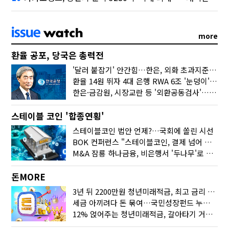
more
환율 공포, 당국은 총력전
'달러 붙잡기' 안간힘…한은, 외화 초과지준에 이자 6개월 더
환율 14원 뛰자 4대 은행 RWA 6조 '눈덩이'…2배 뛴 2분기는?
한은·금감원, 시장교란 등 '외환공동검사'…환율 급등 전방위 대응
스테이블 코인 '합종연횡'
스테이블코인 법안 언제?…국회에 쏠린 시선
BOK 컨퍼런스 "스테이블코인, 결제 넘어 보험 대출 등 금융 연결 도구"
M&A 잠룡 하나금융, 비은행서 '두나무'로 눈돌린 이유는
돈MORE
3년 뒤 2200만원 청년미래적금, 최고 금리 받으려면?
세금 아끼려다 돈 묶여…국민성장펀드 누가 가입하면 좋을까
12% 얹어주는 청년미래적금, 갈아타기 거절 될수 있어요