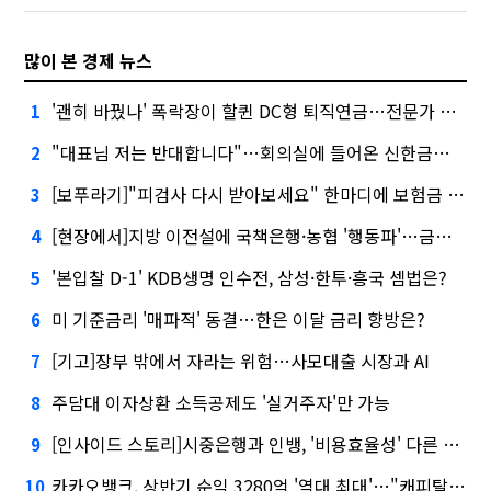
많이 본 경제 뉴스
'괜히 바꿨나' 폭락장이 할퀸 DC형 퇴직연금…전문가 조언은
1
"대표님 저는 반대합니다"…회의실에 들어온 신한금융 AI
2
[보푸라기]"피검사 다시 받아보세요" 한마디에 보험금 못 받을 뻔?
3
[현장에서]지방 이전설에 국책은행·농협 '행동파'…금감원 '신중모드'
4
'본입찰 D-1' KDB생명 인수전, 삼성·한투·흥국 셈법은?
5
미 기준금리 '매파적' 동결…한은 이달 금리 향방은?
6
[기고]장부 밖에서 자라는 위험…사모대출 시장과 AI
7
주담대 이자상환 소득공제도 '실거주자'만 가능
8
[인사이드 스토리]시중은행과 인뱅, '비용효율성' 다른 잣대 왜?
9
카카오뱅크, 상반기 순익 3280억 '역대 최대'…"캐피탈, 자산 1조원 이상"
10