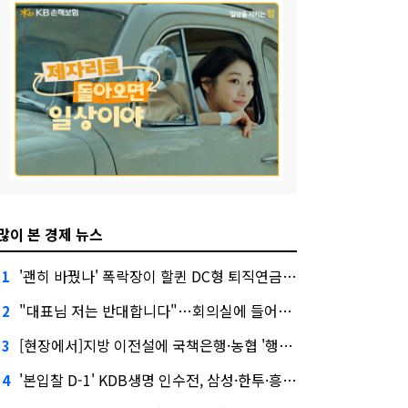
많이 본 경제 뉴스
'괜히 바꿨나' 폭락장이 할퀸 DC형 퇴직연금…전문가 조언은
1
"대표님 저는 반대합니다"…회의실에 들어온 신한금융 AI
2
[현장에서]지방 이전설에 국책은행·농협 '행동파'…금감원 '신중모드'
3
'본입찰 D-1' KDB생명 인수전, 삼성·한투·흥국 셈법은?
4