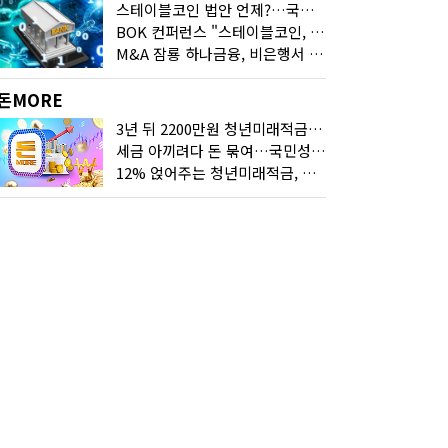
스테이블코인 법안 언제?…국회에 쏠린 시선
BOK 컨퍼런스 "스테이블코인, 결제 넘어 보험 대출 등 금융 연결 도구"
M&A 잠룡 하나금융, 비은행서 '두나무'로 눈돌린 이유는
돈MORE
3년 뒤 2200만원 청년미래적금, 최고 금리 받으려면?
세금 아끼려다 돈 묶여…국민성장펀드 누가 가입하면 좋을까
12% 얹어주는 청년미래적금, 갈아타기 거절 될수 있어요