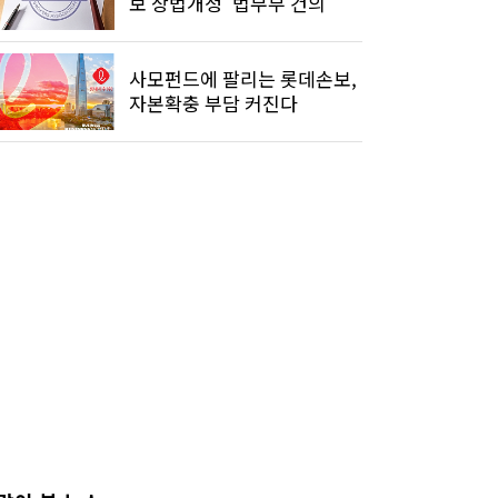
보 상법개정' 법무부 건의
사모펀드에 팔리는 롯데손보,
자본확충 부담 커진다