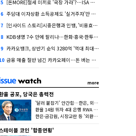
[돈MORE]절세 미끼로 '국장 가라'?…ISA 개편 후폭풍
5
주담대 이자상환 소득공제도 '실거주자'만 가능
6
[인사이드 스토리]시중은행과 인뱅, '비용효율성' 다른 잣대 왜?
7
KDB생명 7수 만에 팔리나…한화·흥국·한투 3파전
8
카카오뱅크, 상반기 순익 3280억 '역대 최대'…"캐피탈, 자산 1조원 이상"
9
금융 매출 절반 넘긴 카카오페이…돈 버는 구조 달라졌다
10
more
환율 공포, 당국은 총력전
'달러 붙잡기' 안간힘…한은, 외화 초과지준에 이자 6개월 더
환율 14원 뛰자 4대 은행 RWA 6조 '눈덩이'…2배 뛴 2분기는?
한은·금감원, 시장교란 등 '외환공동검사'…환율 급등 전방위 대응
스테이블 코인 '합종연횡'