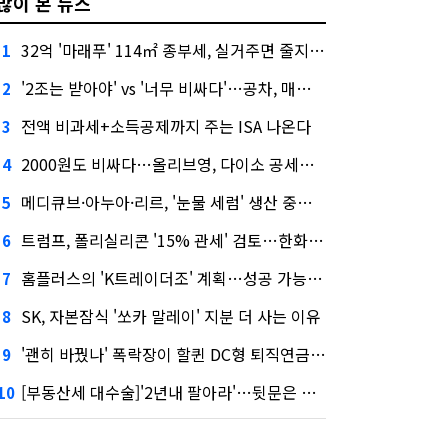
많이 본 뉴스
32억 '마래푸' 114㎡ 종부세, 실거주면 줄지만 안 살면 2.5배
1
'2조는 받아야' vs '너무 비싸다'…공차, 매각 성공할까
2
전액 비과세+소득공제까지 주는 ISA 나온다
3
2000원도 비싸다…올리브영, 다이소 공세에 '가성비'로 맞불
4
메디큐브·아누아·리르, '눈물 세럼' 생산 중단한다
5
트럼프, 폴리실리콘 '15% 관세' 검토…한화큐셀·OCI 영향은?
6
홈플러스의 'K트레이더조' 계획…성공 가능성은 '글쎄'
7
SK, 자본잠식 '쏘카 말레이' 지분 더 사는 이유
8
'괜히 바꿨나' 폭락장이 할퀸 DC형 퇴직연금…전문가 조언은
9
[부동산세 대수술]'2년내 팔아라'…뒷문은 열었다
10