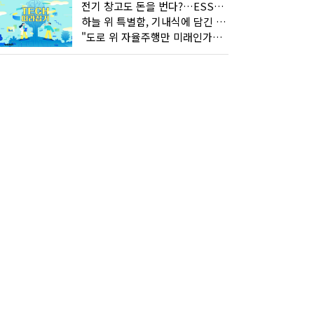
전기 창고도 돈을 번다?…ESS의 '두뇌' EMO가 뭐길래
하늘 위 특별함, 기내식에 담긴 기술의 세계
"도로 위 자율주행만 미래인가요"…진흙탕서 길 내는 HD현대 AI 기술