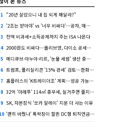
많이 본 뉴스
"20년 살았으니 내 집 되게 해달라?"
1
'2조는 받아야' vs '너무 비싸다'…공차, 매각 성공할까
2
전액 비과세+소득공제까지 주는 ISA 나온다
3
2000원도 비싸다…올리브영, 다이소 공세에 '가성비'로 맞불
4
메디큐브·아누아·리르, '눈물 세럼' 생산 중단한다
5
트럼프, 폴리실리콘 '15% 관세' 검토…한화큐셀·OCI 영향은?
6
홈플러스의 'K트레이더조' 계획…성공 가능성은 '글쎄'
7
32억 '마래푸' 114㎡ 종부세, 실거주면 줄지만 안 살면 2.5배
8
SK, 자본잠식 '쏘카 말레이' 지분 더 사는 이유
9
'괜히 바꿨나' 폭락장이 할퀸 DC형 퇴직연금…전문가 조언은
10