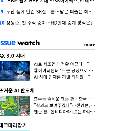
'HBM 넘어 HBF 시대'…SK하이닉스, AI 메모리 표준 선점 나섰다
8
두산 품에 안긴 SK실트론…남은 퍼즐은 최태원 지분 29.4%
9
정몽준, 첫 주식 증여…HD현대 승계 방식은?
10
more
AX 3.0 시대
AI로 제조업 대전환 이끈다…"2030년까지 민관합동 20조 투자"
②데이터센터? 토큰 공장으로 변신
AI 시대 인재론 꺼낸 최태원…"협업이 경쟁력"
뜨거운 AI 반도체
총수들 줄세운 젠슨 황…한국 산업계 새판 짰다
"결과로 보여주겠다"…전영현, 젠슨 황과 HBM5 논의
젠슨 황 "엔비디아와 LG는 하나의 거대한 팀"
테크따라잡기