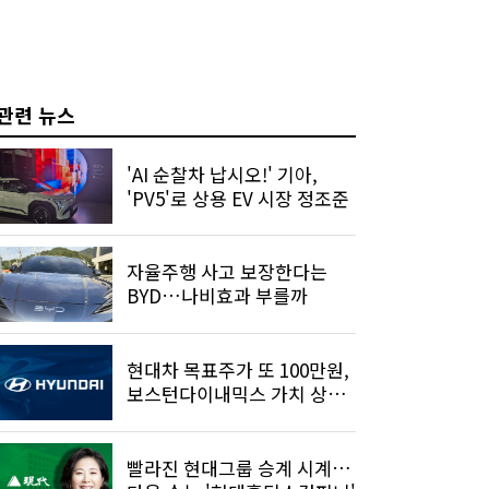
관련 뉴스
'AI 순찰차 납시오!' 기아,
'PV5'로 상용 EV 시장 정조준
자율주행 사고 보장한다는
BYD…나비효과 부를까
현대차 목표주가 또 100만원,
보스턴다이내믹스 가치 상승
기대
빨라진 현대그룹 승계 시계…