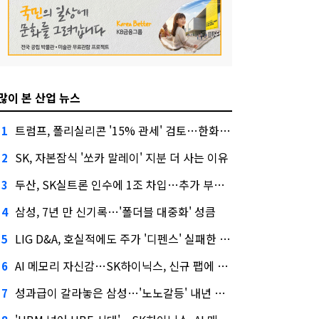
많이 본 산업 뉴스
트럼프, 폴리실리콘 '15% 관세' 검토…한화큐셀·OCI 영향은?
1
SK, 자본잠식 '쏘카 말레이' 지분 더 사는 이유
2
두산, SK실트론 인수에 1조 차입…추가 부담은?
3
삼성, 7년 만 신기록…'폴더블 대중화' 성큼
4
LIG D&A, 호실적에도 주가 '디펜스' 실패한 이유
5
AI 메모리 자신감…SK하이닉스, 신규 팹에 54조 투자
6
성과급이 갈라놓은 삼성…'노노갈등' 내년 교섭 판 흔들까
7