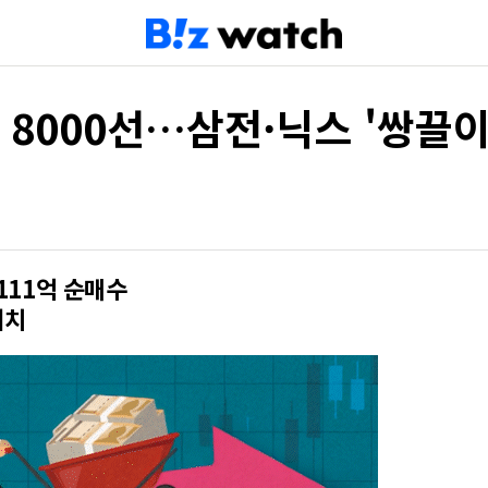
 8000선…삼전·닉스 '쌍끌이
9111억 순매수
터치