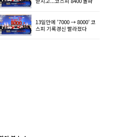
받치고...코스피 8400 돌파
13일만에 '7000 → 8000' 코
스피 기록경신 빨라졌다