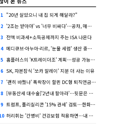
많이 본 뉴스
"20년 살았으니 내 집 되게 해달라?"
1
'2조는 받아야' vs '너무 비싸다'…공차, 매각 성공할까
2
전액 비과세+소득공제까지 주는 ISA 나온다
3
메디큐브·아누아·리르, '눈물 세럼' 생산 중단한다
4
홈플러스의 'K트레이더조' 계획…성공 가능성은 '글쎄'
5
SK, 자본잠식 '쏘카 말레이' 지분 더 사는 이유
6
'괜히 바꿨나' 폭락장이 할퀸 DC형 퇴직연금…전문가 조언은
7
[부동산세 대수술]'2년내 팔아라'…뒷문은 열었다
8
트럼프, 폴리실리콘 '15% 관세' 검토…한화큐셀·OCI 영향은?
9
허리휘는 '간병비' 건강보험 적용하면…내 간병보험은?
10