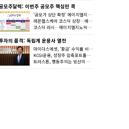
공모주달력: 이번주 공모주 핵심만 콕
'공모가 상단 확정' 에이치엘지노믹스 청약
레몬헬스케어 코스닥 상장…에이치엘지노믹스 수요예측
코스닥 러시…에이치엘지노믹스 수요예측·레메디 청약
투자의 품격: 독립계 운용사 열전
마이다스에셋, '황금' 수익률 비결은 '꾸준함'
KCGI운용, 성장주 압축포트폴리오로 새 길을 그리다
트러스톤, 행동주의는 빙산의 일각...진정한 힘은 '주식형 강자'