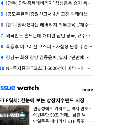
[단독]'단일종목레버리지' 삼성운용 승자 독식...운용수익 미래에셋의 6배
4
[공모주달력]증권신고서 4번 고친 빅웨이브로보틱스, 수요예측
5
[단독]달라졌다는 레버리지 의무교육...'재수강 건너뛰기' 허점
6
외국인도 흔드는데 개미만 잡던 당국, 묘수는 과다호가부담금?
7
폭등후 미끄러진 코스피…사실상 단종 수순 밟는 '단종레'
8
김남구 회장 장남 김동윤씨, 입사 7년만에 한투증권 임원 승진
9
NH투자증권 "코스피 6000선이 바닥…미 금리 안정 후 추가 회복"
10
more
ETF워치: 한눈에 보는 상장지수펀드 시장
변동성에도 키워드는 역시 반도체…신상품은 우주·방산
이번주만 50조 거래...'삼전·닉스 레버리지' 수익률은 -30%
단일종목 레버리지 ETF 독주…'증시 블랙홀'