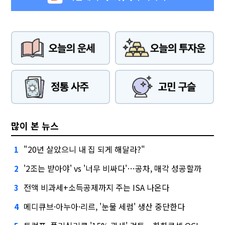
많이 본 뉴스
"20년 살았으니 내 집 되게 해달라?"
1
'2조는 받아야' vs '너무 비싸다'…공차, 매각 성공할까
2
전액 비과세+소득공제까지 주는 ISA 나온다
3
메디큐브·아누아·리르, '눈물 세럼' 생산 중단한다
4