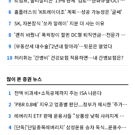
트럼프, 폴리실리콘 '15% 관세' 검토…한화큐셀·OCI 영향은?
5
홈플러스의 'K트레이더조' 계획…성공 가능성은 '글쎄'
6
SK, 자본잠식 '쏘카 말레이' 지분 더 사는 이유
7
'괜히 바꿨나' 폭락장이 할퀸 DC형 퇴직연금…전문가 조언은
8
[부동산세 대수술]'2년내 팔아라'…뒷문은 열었다
9
허리휘는 '간병비' 건강보험 적용하면…내 간병보험은?
10
많이 본 증권 뉴스
전액 비과세+소득공제까지 주는 ISA 나온다
1
'PBR 0.8배' 지우고 업종별 판단....정부가 제시한 '주가 누르기' 방지법
2
레버리지 ETF 판매 운용사들 "상품성 낮춰 사라지게 해야"…일부 신중론도
3
[단독]'단일종목레버리지' 삼성운용 승자 독식...운용수익 미래에셋의 6배
4