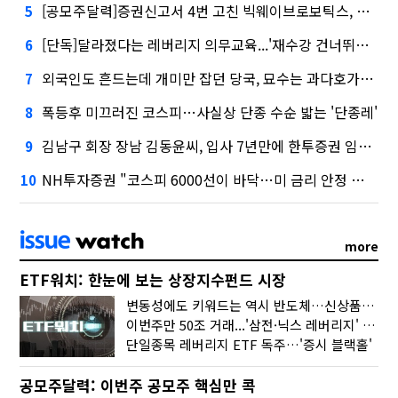
[공모주달력]증권신고서 4번 고친 빅웨이브로보틱스, 수요예측
5
[단독]달라졌다는 레버리지 의무교육...'재수강 건너뛰기' 허점
6
외국인도 흔드는데 개미만 잡던 당국, 묘수는 과다호가부담금?
7
폭등후 미끄러진 코스피…사실상 단종 수순 밟는 '단종레'
8
김남구 회장 장남 김동윤씨, 입사 7년만에 한투증권 임원 승진
9
NH투자증권 "코스피 6000선이 바닥…미 금리 안정 후 추가 회복"
10
more
ETF워치: 한눈에 보는 상장지수펀드 시장
변동성에도 키워드는 역시 반도체…신상품은 우주·방산
이번주만 50조 거래...'삼전·닉스 레버리지' 수익률은 -30%
단일종목 레버리지 ETF 독주…'증시 블랙홀'
공모주달력: 이번주 공모주 핵심만 콕