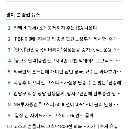
많이 본 증권 뉴스
전액 비과세+소득공제까지 주는 ISA 나온다
1
'PBR 0.8배' 지우고 업종별 판단....정부가 제시한 '주가 누르기' 방지법
2
[단독]'단일종목레버리지' 삼성운용 승자 독식...운용수익 미래에셋의 6배
3
[공모주달력]증권신고서 4번 고친 빅웨이브로보틱스, 수요예측
4
외국인도 흔드는데 개미만 잡던 당국, 묘수는 과다호가부담금?
5
폭등후 미끄러진 코스피…사실상 단종 수순 밟는 '단종레'
6
김남구 회장 장남 김동윤씨, 입사 7년만에 한투증권 임원 승진
7
NH투자증권 "코스피 6000선이 바닥…미 금리 안정 후 추가 회복"
8
'일상 된 사이드카'…코스피 5% 넘게 급락
9
코스피 흔들려도 코스닥 800선 회복…저가매수세 유입
10