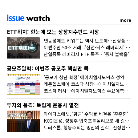
more
ETF워치: 한눈에 보는 상장지수펀드 시장
변동성에도 키워드는 역시 반도체…신상품은 우주·방산
이번주만 50조 거래...'삼전·닉스 레버리지' 수익률은 -30%
단일종목 레버리지 ETF 독주…'증시 블랙홀'
공모주달력: 이번주 공모주 핵심만 콕
'공모가 상단 확정' 에이치엘지노믹스 청약
레몬헬스케어 코스닥 상장…에이치엘지노믹스 수요예측
코스닥 러시…에이치엘지노믹스 수요예측·레메디 청약
투자의 품격: 독립계 운용사 열전
마이다스에셋, '황금' 수익률 비결은 '꾸준함'
KCGI운용, 성장주 압축포트폴리오로 새 길을 그리다
트러스톤, 행동주의는 빙산의 일각...진정한 힘은 '주식형 강자'