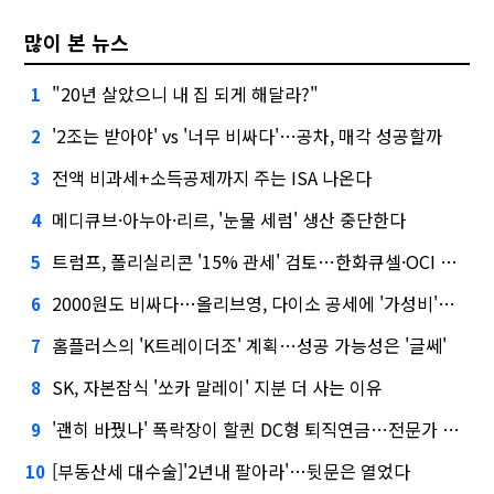
많이 본 뉴스
"20년 살았으니 내 집 되게 해달라?"
1
'2조는 받아야' vs '너무 비싸다'…공차, 매각 성공할까
2
전액 비과세+소득공제까지 주는 ISA 나온다
3
메디큐브·아누아·리르, '눈물 세럼' 생산 중단한다
4
트럼프, 폴리실리콘 '15% 관세' 검토…한화큐셀·OCI 영향은?
5
2000원도 비싸다…올리브영, 다이소 공세에 '가성비'로 맞불
6
홈플러스의 'K트레이더조' 계획…성공 가능성은 '글쎄'
7
SK, 자본잠식 '쏘카 말레이' 지분 더 사는 이유
8
'괜히 바꿨나' 폭락장이 할퀸 DC형 퇴직연금…전문가 조언은
9
[부동산세 대수술]'2년내 팔아라'…뒷문은 열었다
10