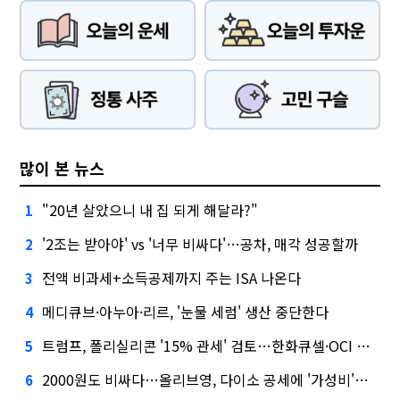
많이 본 뉴스
"20년 살았으니 내 집 되게 해달라?"
1
'2조는 받아야' vs '너무 비싸다'…공차, 매각 성공할까
2
전액 비과세+소득공제까지 주는 ISA 나온다
3
메디큐브·아누아·리르, '눈물 세럼' 생산 중단한다
4
트럼프, 폴리실리콘 '15% 관세' 검토…한화큐셀·OCI 영향은?
5
2000원도 비싸다…올리브영, 다이소 공세에 '가성비'로 맞불
6