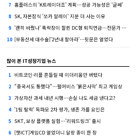
홈플러스의 'K트레이더조' 계획…성공 가능성은 '글쎄'
7
SK, 자본잠식 '쏘카 말레이' 지분 더 사는 이유
8
'괜히 바꿨나' 폭락장이 할퀸 DC형 퇴직연금…전문가 조언은
9
[부동산세 대수술]'2년내 팔아라'…뒷문은 열었다
10
많이 본 IT성장기업 뉴스
비트코인·리플 흔들릴 때 이더리움만 버텼다
1
"중국서도 통했다"…펄어비스 '붉은사막' 최고 게임상
2
가상자산 과세 내년 시행…손실 나도 세금 낸다고?
3
'1팀 탈락' 독파모 2차 평가, 생존 가를 요인은
4
SKT, 보상 플랫폼 실험…'리워드링크' 출시
5
[챗ICT]게임CD 열었더니 달랑 종이 한 장
6