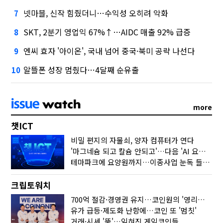
넷마블, 신작 힘줬더니…수익성 오히려 악화
7
SKT, 2분기 영업익 67%↑…AIDC 매출 92% 급증
8
엔씨 효자 '아이온', 국내 넘어 중국·북미 공략 나선다
9
알뜰폰 성장 멈췄다…4달째 순유출
10
more
챗ICT
비밀 편지의 자물쇠, 양자 컴퓨터가 연다
'마그네슘 되고 칼슘 안되고'…다음 'AI 요약' 갈 길은
테마파크에 요양원까지…이종사업 눈독 들이는 게임사
크립토워치
700억 절감·경영권 유지…코인원의 '영리한 딜'
유가 급등·제도화 난항에…코인 또 '멈칫'
거래·시세 '뚝'…잊혀진 게임코인들