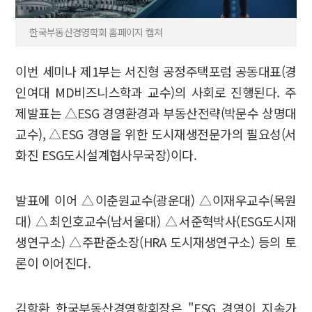
한국부동산경영학회 홈페이지 캡쳐
이번 세미나 제1부는 서진형 공정주택포럼 공동대표(경
인여대 MD비즈니스학과 교수)의 사회로 진행된다. 주
제발표는 △ESG 경영환경과 부동산전략(박문수 상명대
교수), △ESG 경영을 위한 도시재생전문가의 필요성(서
화진 ESG도시설계협사무국장)이다.
발표에 이어 △이춘원교수(광운대) △이재우교수(목원
대) △최인호교수(남서울대) △서준혁박사(ESG도시재
생연구소) △주판준소장(HRA 도시재생연구소) 등의 토
론이 이어진다.
김학환 한국부동산경영학회장은 "ESG 경영이 지속가