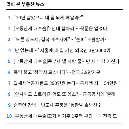
많이 본 부동산 뉴스
"20년 살았으니 내 집 되게 해달라?"
1
[부동산세 대수술]'2년내 팔아라'…뒷문은 열었다
2
"오른 양도세, 결국 매수자에"…'손피' 부활할까?
3
'난 없는데…' 서울에 내 집 가진 외국인 3만3000명
4
[부동산세 대수술]종부세 낼 사람 줄지만 세 부담 커진다
5
폭염 뚫고 '청약자 모십니다'…전국 3.9만가구
6
월세세액공제한도 200만원 는다…공제액 최대 54만원↑
7
[인사이드 스토리]가덕도 또 암초?…공공공사의 '굴레'
8
숨죽인 강남…반도체 훈풍은 '동탄발 호남선'?
9
[부동산세 대수술]고가·비거주 1주택 부담…'대전족'도 불똥
10