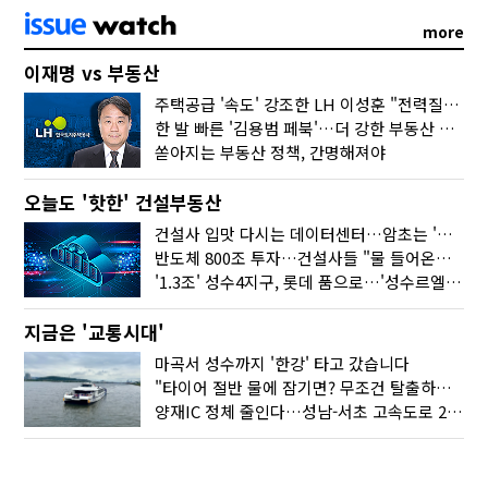
more
이재명 vs 부동산
주택공급 '속도' 강조한 LH 이성훈 "전력질주해야"
한 발 빠른 '김용범 페북'…더 강한 부동산 규제 나오나
쏟아지는 부동산 정책, 간명해져야
오늘도 '핫한' 건설부동산
건설사 입맛 다시는 데이터센터…암초는 '주민 반대'
반도체 800조 투자…건설사들 "물 들어온다!"
'1.3조' 성수4지구, 롯데 품으로…'성수르엘 S70' 거듭
지금은 '교통시대'
마곡서 성수까지 '한강' 타고 갔습니다
"타이어 절반 물에 잠기면? 무조건 탈출하세요"
양재IC 정체 줄인다…성남-서초 고속도로 2029년 착공