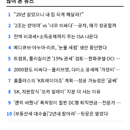
많이 본 뉴스
"20년 살았으니 내 집 되게 해달라?"
1
'2조는 받아야' vs '너무 비싸다'…공차, 매각 성공할까
2
전액 비과세+소득공제까지 주는 ISA 나온다
3
메디큐브·아누아·리르, '눈물 세럼' 생산 중단한다
4
트럼프, 폴리실리콘 '15% 관세' 검토…한화큐셀·OCI 영향은?
5
2000원도 비싸다…올리브영, 다이소 공세에 '가성비'로 맞불
6
홈플러스의 'K트레이더조' 계획…성공 가능성은 '글쎄'
7
SK, 자본잠식 '쏘카 말레이' 지분 더 사는 이유
8
'괜히 바꿨나' 폭락장이 할퀸 DC형 퇴직연금…전문가 조언은
9
[부동산세 대수술]'2년내 팔아라'…뒷문은 열었다
10