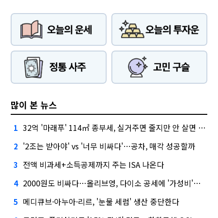
많이 본 뉴스
32억 '마래푸' 114㎡ 종부세, 실거주면 줄지만 안 살면 2.5배
1
'2조는 받아야' vs '너무 비싸다'…공차, 매각 성공할까
2
전액 비과세+소득공제까지 주는 ISA 나온다
3
2000원도 비싸다…올리브영, 다이소 공세에 '가성비'로 맞불
4
메디큐브·아누아·리르, '눈물 세럼' 생산 중단한다
5