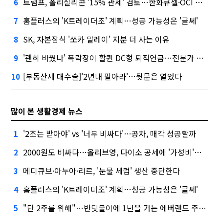
트럼프, 폴리실리콘 '15% 관세' 검토…한화큐셀·OCI 영향은?
6
홈플러스의 'K트레이더조' 계획…성공 가능성은 '글쎄'
7
SK, 자본잠식 '쏘카 말레이' 지분 더 사는 이유
8
'괜히 바꿨나' 폭락장이 할퀸 DC형 퇴직연금…전문가 조언은
9
[부동산세 대수술]'2년내 팔아라'…뒷문은 열었다
10
많이 본 생활경제 뉴스
'2조는 받아야' vs '너무 비싸다'…공차, 매각 성공할까
1
2000원도 비싸다…올리브영, 다이소 공세에 '가성비'로 맞불
2
메디큐브·아누아·리르, '눈물 세럼' 생산 중단한다
3
홈플러스의 'K트레이더조' 계획…성공 가능성은 '글쎄'
4
"단 2주를 위해"…반딧불이에 1년을 거는 에버랜드 주키퍼
5