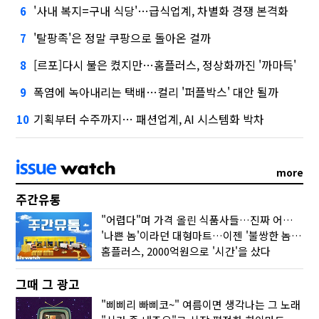
'사내 복지=구내 식당'…급식업계, 차별화 경쟁 본격화
6
'탈팡족'은 정말 쿠팡으로 돌아온 걸까
7
[르포]다시 불은 켰지만…홈플러스, 정상화까진 '까마득'
8
폭염에 녹아내리는 택배…컬리 '퍼플박스' 대안 될까
9
기획부터 수주까지… 패션업계, AI 시스템화 박차
10
more
주간유통
"어렵다"며 가격 올린 식품사들…진짜 어려운 거 맞아?
'나쁜 놈'이라던 대형마트…이젠 '불쌍한 놈' 됐다
홈플러스, 2000억원으로 '시간'을 샀다
그때 그 광고
"삐삐리 빠삐코~" 여름이면 생각나는 그 노래