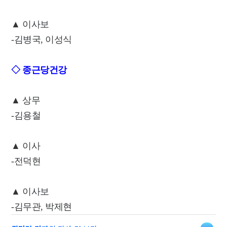
▲ 이사보
-김병국, 이성식
◇ 종근당건강
▲ 상무
-김용철
▲ 이사
-전덕현
▲ 이사보
-김무관, 박제현