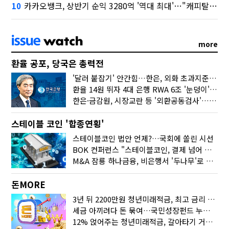
카카오뱅크, 상반기 순익 3280억 '역대 최대'…"캐피탈, 자산 1조원 이상"
10
more
환율 공포, 당국은 총력전
'달러 붙잡기' 안간힘…한은, 외화 초과지준에 이자 6개월 더
환율 14원 뛰자 4대 은행 RWA 6조 '눈덩이'…2배 뛴 2분기는?
한은·금감원, 시장교란 등 '외환공동검사'…환율 급등 전방위 대응
스테이블 코인 '합종연횡'
스테이블코인 법안 언제?…국회에 쏠린 시선
BOK 컨퍼런스 "스테이블코인, 결제 넘어 보험 대출 등 금융 연결 도구"
M&A 잠룡 하나금융, 비은행서 '두나무'로 눈돌린 이유는
돈MORE
3년 뒤 2200만원 청년미래적금, 최고 금리 받으려면?
세금 아끼려다 돈 묶여…국민성장펀드 누가 가입하면 좋을까
12% 얹어주는 청년미래적금, 갈아타기 거절 될수 있어요