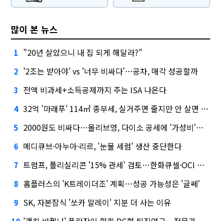
많이 본 뉴스
"20년 살았으니 내 집 되게 해달라?"
1
'2조는 받아야' vs '너무 비싸다'…공차, 매각 성공할까
2
전액 비과세+소득공제까지 주는 ISA 나온다
3
32억 '마래푸' 114㎡ 종부세, 실거주면 줄지만 안 살면 2.5배
4
2000원도 비싸다…올리브영, 다이소 공세에 '가성비'로 맞불
5
메디큐브·아누아·리르, '눈물 세럼' 생산 중단한다
6
트럼프, 폴리실리콘 '15% 관세' 검토…한화큐셀·OCI 영향은?
7
홈플러스의 'K트레이더조' 계획…성공 가능성은 '글쎄'
8
SK, 자본잠식 '쏘카 말레이' 지분 더 사는 이유
9
'괜히 바꿨나' 폭락장이 할퀸 DC형 퇴직연금…전문가 조언은