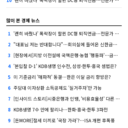
10
많이 본 경제 뉴스
'괜히 바꿨나' 폭락장이 할퀸 DC형 퇴직연금…전문가 조언은
1
"대표님 저는 반대합니다"…회의실에 들어온 신한금융 AI
2
[현장에서]지방 이전설에 국책은행·농협 '행동파'…금감원 '신중모드'
3
'본입찰 D-1' KDB생명 인수전, 삼성·한투·흥국 셈법은?
4
미 기준금리 '매파적' 동결…한은 이달 금리 향방은?
5
주담대 이자상환 소득공제도 '실거주자'만 가능
6
[인사이드 스토리]시중은행과 인뱅, '비용효율성' 다른 잣대 왜?
7
KDB생명 7수 만에 팔리나…한화·흥국·한투 3파전
8
[돈MORE]절세 미끼로 '국장 가라'?…ISA 개편 후폭풍
9