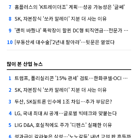
홈플러스의 'K트레이더조' 계획…성공 가능성은 '글쎄'
7
SK, 자본잠식 '쏘카 말레이' 지분 더 사는 이유
8
'괜히 바꿨나' 폭락장이 할퀸 DC형 퇴직연금…전문가 조언은
9
[부동산세 대수술]'2년내 팔아라'…뒷문은 열었다
10
많이 본 산업 뉴스
트럼프, 폴리실리콘 '15% 관세' 검토…한화큐셀·OCI 영향은?
1
SK, 자본잠식 '쏘카 말레이' 지분 더 사는 이유
2
두산, SK실트론 인수에 1조 차입…추가 부담은?
3
LG, 국내 최대 AI 공개…글로벌 빅테크와 맞붙는다
4
LIG D&A, 호실적에도 주가 '디펜스' 실패한 이유
5
성과급이 갈라놓은 삼성…'노노갈등' 내년 교섭 판 흔들까
6