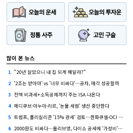
많이 본 뉴스
"20년 살았으니 내 집 되게 해달라?"
1
'2조는 받아야' vs '너무 비싸다'…공차, 매각 성공할까
2
전액 비과세+소득공제까지 주는 ISA 나온다
3
메디큐브·아누아·리르, '눈물 세럼' 생산 중단한다
4
트럼프, 폴리실리콘 '15% 관세' 검토…한화큐셀·OCI 영향은?
5
2000원도 비싸다…올리브영, 다이소 공세에 '가성비'로 맞불
6