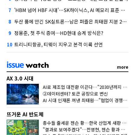
'HBM 넘어 HBF 시대'…SK하이닉스, AI 메모리 표준 선점 나섰다
7
두산 품에 안긴 SK실트론…남은 퍼즐은 최태원 지분 29.4%
8
정몽준, 첫 주식 증여…HD현대 승계 방식은?
9
트리니티항공, 티웨이 지우고 본격 이륙 선언
10
more
AX 3.0 시대
AI로 제조업 대전환 이끈다…"2030년까지 민관합동 20조 투자"
②데이터센터? 토큰 공장으로 변신
AI 시대 인재론 꺼낸 최태원…"협업이 경쟁력"
뜨거운 AI 반도체
총수들 줄세운 젠슨 황…한국 산업계 새판 짰다
"결과로 보여주겠다"…전영현, 젠슨 황과 HBM5 논의