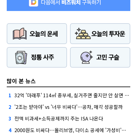
많이 본 뉴스
32억 '마래푸' 114㎡ 종부세, 실거주면 줄지만 안 살면 2.5배
1
'2조는 받아야' vs '너무 비싸다'…공차, 매각 성공할까
2
전액 비과세+소득공제까지 주는 ISA 나온다
3
2000원도 비싸다…올리브영, 다이소 공세에 '가성비'로 맞불
4