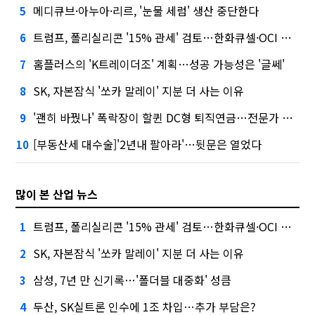
메디큐브·아누아·리르, '눈물 세럼' 생산 중단한다
5
트럼프, 폴리실리콘 '15% 관세' 검토…한화큐셀·OCI 영향은?
6
홈플러스의 'K트레이더조' 계획…성공 가능성은 '글쎄'
7
SK, 자본잠식 '쏘카 말레이' 지분 더 사는 이유
8
'괜히 바꿨나' 폭락장이 할퀸 DC형 퇴직연금…전문가 조언은
9
[부동산세 대수술]'2년내 팔아라'…뒷문은 열었다
10
많이 본 산업 뉴스
트럼프, 폴리실리콘 '15% 관세' 검토…한화큐셀·OCI 영향은?
1
SK, 자본잠식 '쏘카 말레이' 지분 더 사는 이유
2
삼성, 7년 만 신기록…'폴더블 대중화' 성큼
3
두산, SK실트론 인수에 1조 차입…추가 부담은?
4