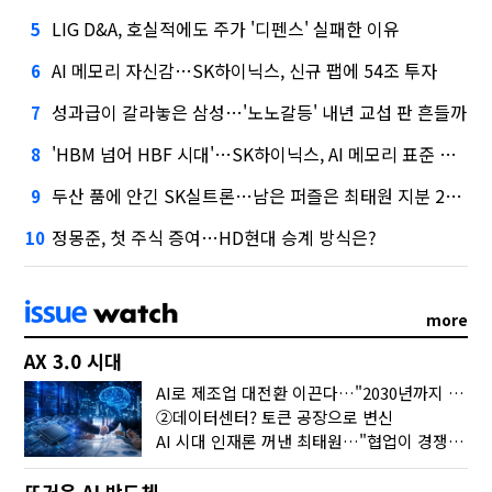
LIG D&A, 호실적에도 주가 '디펜스' 실패한 이유
5
AI 메모리 자신감…SK하이닉스, 신규 팹에 54조 투자
6
성과급이 갈라놓은 삼성…'노노갈등' 내년 교섭 판 흔들까
7
'HBM 넘어 HBF 시대'…SK하이닉스, AI 메모리 표준 선점 나섰다
8
두산 품에 안긴 SK실트론…남은 퍼즐은 최태원 지분 29.4%
9
정몽준, 첫 주식 증여…HD현대 승계 방식은?
10
more
AX 3.0 시대
AI로 제조업 대전환 이끈다…"2030년까지 민관합동 20조 투자"
②데이터센터? 토큰 공장으로 변신
AI 시대 인재론 꺼낸 최태원…"협업이 경쟁력"
뜨거운 AI 반도체