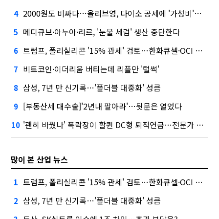
2000원도 비싸다…올리브영, 다이소 공세에 '가성비'로 맞불
4
메디큐브·아누아·리르, '눈물 세럼' 생산 중단한다
5
트럼프, 폴리실리콘 '15% 관세' 검토…한화큐셀·OCI 영향은?
6
비트코인·이더리움 버티는데 리플만 '털썩'
7
삼성, 7년 만 신기록…'폴더블 대중화' 성큼
8
[부동산세 대수술]'2년내 팔아라'…뒷문은 열었다
9
'괜히 바꿨나' 폭락장이 할퀸 DC형 퇴직연금…전문가 조언은
10
많이 본 산업 뉴스
트럼프, 폴리실리콘 '15% 관세' 검토…한화큐셀·OCI 영향은?
1
삼성, 7년 만 신기록…'폴더블 대중화' 성큼
2
두산, SK실트론 인수에 1조 차입…추가 부담은?