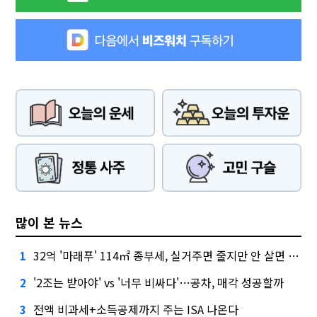
많이 본 뉴스
32억 '마래푸' 114㎡ 종부세, 실거주면 줄지만 안 살면 2.5배
1
'2조는 받아야' vs '너무 비싸다'…공차, 매각 성공할까
2
전액 비과세+소득공제까지 주는 ISA 나온다
3