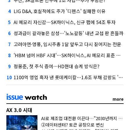
3
LIG D&A, 호실적에도 주가 '디펜스' 실패한 이유
4
AI 메모리 자신감…SK하이닉스, 신규 팹에 54조 투자
5
성과급이 갈라놓은 삼성…'노노갈등' 내년 교섭 판 흔들까
6
고려아연·영풍, 임시주총 1달 앞두고 다시 짙어지는 전운
7
'HBM 넘어 HBF 시대'…SK하이닉스, AI 메모리 표준 선점 나섰다
8
정몽준, 첫 주식 증여…HD현대 승계 방식은?
9
1100억 영업 흑자 낸 롯데케미칼…1.6조 부채 감량도 '속도'
10
more
AX 3.0 시대
AI로 제조업 대전환 이끈다…"2030년까지 민관합동 20조 투자"
②데이터센터? 토큰 공장으로 변신