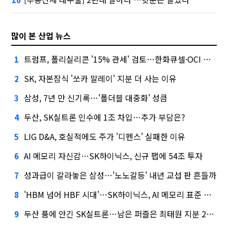
많이 본 산업 뉴스
트럼프, 폴리실리콘 '15% 관세' 검토…한화큐셀·OCI 영향은?
1
SK, 자본잠식 '쏘카 말레이' 지분 더 사는 이유
2
삼성, 7년 만 신기록…'폴더블 대중화' 성큼
3
두산, SK실트론 인수에 1조 차입…추가 부담은?
4
LIG D&A, 호실적에도 주가 '디펜스' 실패한 이유
5
AI 메모리 자신감…SK하이닉스, 신규 팹에 54조 투자
6
성과급이 갈라놓은 삼성…'노노갈등' 내년 교섭 판 흔들까
7
'HBM 넘어 HBF 시대'…SK하이닉스, AI 메모리 표준 선점 나섰다
8
두산 품에 안긴 SK실트론…남은 퍼즐은 최태원 지분 29.4%
9