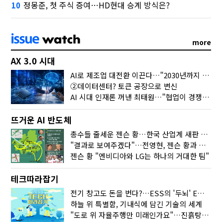
정몽준, 첫 주식 증여…HD현대 승계 방식은?
10
more
AX 3.0 시대
AI로 제조업 대전환 이끈다…"2030년까지 민관합동 20조 투자"
②데이터센터? 토큰 공장으로 변신
AI 시대 인재론 꺼낸 최태원…"협업이 경쟁력"
뜨거운 AI 반도체
총수들 줄세운 젠슨 황…한국 산업계 새판 짰다
"결과로 보여주겠다"…전영현, 젠슨 황과 HBM5 논의
젠슨 황 "엔비디아와 LG는 하나의 거대한 팀"
테크따라잡기
전기 창고도 돈을 번다?…ESS의 '두뇌' EMO가 뭐길래
하늘 위 특별함, 기내식에 담긴 기술의 세계
"도로 위 자율주행만 미래인가요"…진흙탕서 길 내는 HD현대 AI 기술