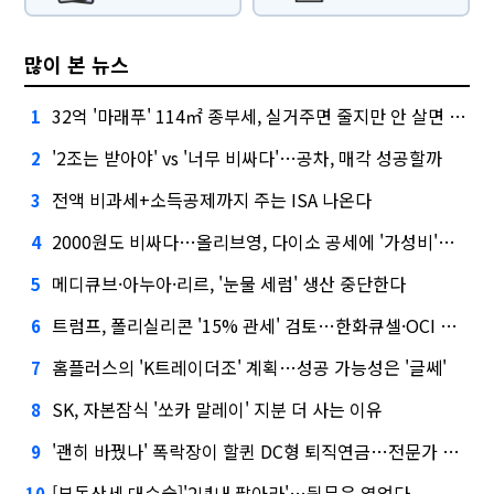
많이 본 뉴스
32억 '마래푸' 114㎡ 종부세, 실거주면 줄지만 안 살면 2.5배
1
'2조는 받아야' vs '너무 비싸다'…공차, 매각 성공할까
2
전액 비과세+소득공제까지 주는 ISA 나온다
3
2000원도 비싸다…올리브영, 다이소 공세에 '가성비'로 맞불
4
메디큐브·아누아·리르, '눈물 세럼' 생산 중단한다
5
트럼프, 폴리실리콘 '15% 관세' 검토…한화큐셀·OCI 영향은?
6
홈플러스의 'K트레이더조' 계획…성공 가능성은 '글쎄'
7
SK, 자본잠식 '쏘카 말레이' 지분 더 사는 이유
8
'괜히 바꿨나' 폭락장이 할퀸 DC형 퇴직연금…전문가 조언은
9
[부동산세 대수술]'2년내 팔아라'…뒷문은 열었다
10