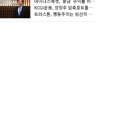
마이다스에셋, '황금' 수익률 비결은 '꾸준함'
KCGI운용, 성장주 압축포트폴리오로 새 길을 그리다
트러스톤, 행동주의는 빙산의 일각...진정한 힘은 '주식형 강자'