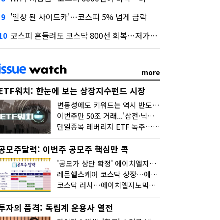
'일상 된 사이드카'…코스피 5% 넘게 급락
9
코스피 흔들려도 코스닥 800선 회복…저가매수세 유입
10
more
ETF워치: 한눈에 보는 상장지수펀드 시장
변동성에도 키워드는 역시 반도체…신상품은 우주·방산
이번주만 50조 거래...'삼전·닉스 레버리지' 수익률은 -30%
단일종목 레버리지 ETF 독주…'증시 블랙홀'
공모주달력: 이번주 공모주 핵심만 콕
'공모가 상단 확정' 에이치엘지노믹스 청약
레몬헬스케어 코스닥 상장…에이치엘지노믹스 수요예측
코스닥 러시…에이치엘지노믹스 수요예측·레메디 청약
투자의 품격: 독립계 운용사 열전