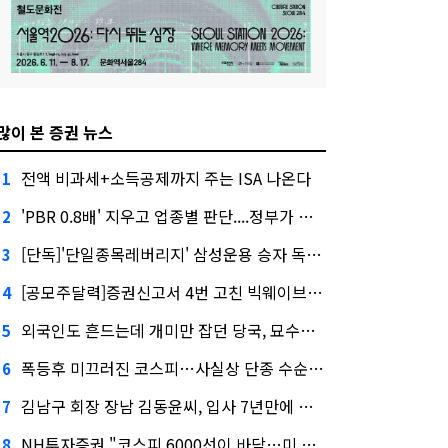
많이 본 증권 뉴스
전액 비과세+소득공제까지 주는 ISA 나온다
1
'PBR 0.8배' 지우고 업종별 판단....정부가 제시한 '주가 누르기' 방지법
2
[단독]'단일종목레버리지' 삼성운용 승자 독식...운용수익 미래에셋의 6배
3
[공모주달력]증권신고서 4번 고친 빅웨이브로보틱스, 수요예측
4
외국인도 흔드는데 개미만 잡던 당국, 묘수는 과다호가부담금?
5
폭등후 미끄러진 코스피…사실상 단종 수순 밟는 '단종레'
6
김남구 회장 장남 김동윤씨, 입사 7년만에 한투증권 임원 승진
7
NH투자증권 "코스피 6000선이 바닥…미 금리 안정 후 추가 회복"
8