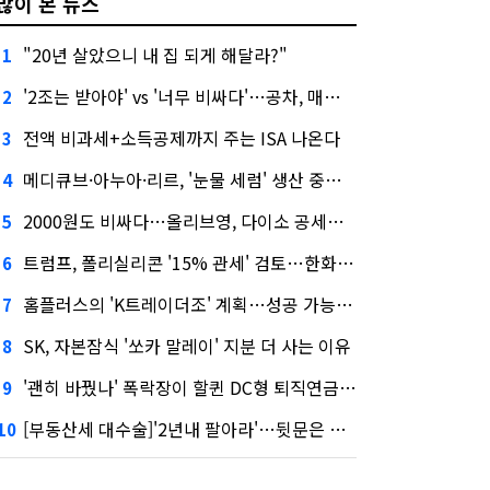
많이 본 뉴스
"20년 살았으니 내 집 되게 해달라?"
1
'2조는 받아야' vs '너무 비싸다'…공차, 매각 성공할까
2
전액 비과세+소득공제까지 주는 ISA 나온다
3
메디큐브·아누아·리르, '눈물 세럼' 생산 중단한다
4
2000원도 비싸다…올리브영, 다이소 공세에 '가성비'로 맞불
5
트럼프, 폴리실리콘 '15% 관세' 검토…한화큐셀·OCI 영향은?
6
홈플러스의 'K트레이더조' 계획…성공 가능성은 '글쎄'
7
SK, 자본잠식 '쏘카 말레이' 지분 더 사는 이유
8
'괜히 바꿨나' 폭락장이 할퀸 DC형 퇴직연금…전문가 조언은
9
[부동산세 대수술]'2년내 팔아라'…뒷문은 열었다
10