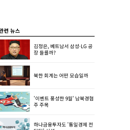
관련 뉴스
김정은, 베트남서 삼성·LG 공
장 들를까?
북한 회계는 어떤 모습일까
'이벤트 풍성한 9월' 남북경협
주 주목
하나금융투자도 '통일경제 전