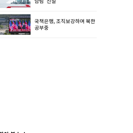
담팀' 신설
국책은행, 조직보강하며 북한
공부중