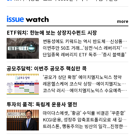
more
ETF워치: 한눈에 보는 상장지수펀드 시장
변동성에도 키워드는 역시 반도체…신상품은 우주·방산
이번주만 50조 거래...'삼전·닉스 레버리지' 수익률은 -30%
단일종목 레버리지 ETF 독주…'증시 블랙홀'
공모주달력: 이번주 공모주 핵심만 콕
'공모가 상단 확정' 에이치엘지노믹스 청약
레몬헬스케어 코스닥 상장…에이치엘지노믹스 수요예측
코스닥 러시…에이치엘지노믹스 수요예측·레메디 청약
투자의 품격: 독립계 운용사 열전
마이다스에셋, '황금' 수익률 비결은 '꾸준함'
KCGI운용, 성장주 압축포트폴리오로 새 길을 그리다
트러스톤, 행동주의는 빙산의 일각...진정한 힘은 '주식형 강자'