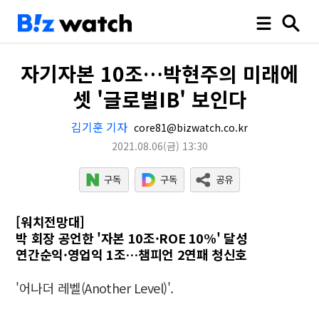
자기자본 10조…박현주의 미래에
셋 '글로벌IB' 보인다
김기훈 기자
core81@bizwatch.co.kr
2021.08.06
(금)
13:30
[워치전망대]
박 회장 공언한 '자본 10조·ROE 10%' 달성
연간순익·영업익 1조…챔피언 2연패 청신호
'어나더 레벨(Another Level)'.