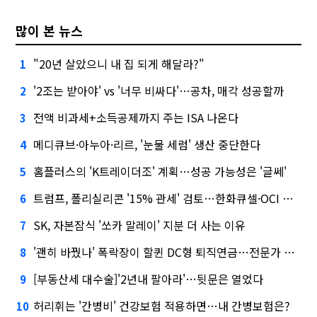
많이 본 뉴스
"20년 살았으니 내 집 되게 해달라?"
1
'2조는 받아야' vs '너무 비싸다'…공차, 매각 성공할까
2
전액 비과세+소득공제까지 주는 ISA 나온다
3
메디큐브·아누아·리르, '눈물 세럼' 생산 중단한다
4
홈플러스의 'K트레이더조' 계획…성공 가능성은 '글쎄'
5
트럼프, 폴리실리콘 '15% 관세' 검토…한화큐셀·OCI 영향은?
6
SK, 자본잠식 '쏘카 말레이' 지분 더 사는 이유
7
'괜히 바꿨나' 폭락장이 할퀸 DC형 퇴직연금…전문가 조언은
8
[부동산세 대수술]'2년내 팔아라'…뒷문은 열었다
9
허리휘는 '간병비' 건강보험 적용하면…내 간병보험은?
10