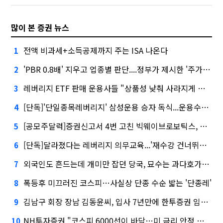
많이 본 증권 뉴스
전액 비과세+소득공제까지 주는 ISA 나온다
1
'PBR 0.8배' 지우고 업종별 판단....정부가 제시한 '주가 누르기' 방지법
2
레버리지 ETF 판매 운용사들 "상품성 낮춰 사라지게 해야"…일부 신중론도
3
[단독]'단일종목레버리지' 삼성운용 승자 독식...운용수익 미래에셋의 6배
4
[공모주달력]증권신고서 4번 고친 빅웨이브로보틱스, 수요예측
5
[단독]달라졌다는 레버리지 의무교육...'재수강 건너뛰기' 허점
6
외국인도 흔드는데 개미만 잡던 당국, 묘수는 과다호가부담금?
7
폭등후 미끄러진 코스피…사실상 단종 수순 밟는 '단종레'
8
김남구 회장 장남 김동윤씨, 입사 7년만에 한투증권 임원 승진
9
NH투자증권 "코스피 6000선이 바닥…미 금리 안정 후 추가 회복"
10