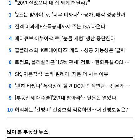
"20년 살았으니 내 집 되게 해달라?"
1
'2조는 받아야' vs '너무 비싸다'…공차, 매각 성공할까
2
전액 비과세+소득공제까지 주는 ISA 나온다
3
메디큐브·아누아·리르, '눈물 세럼' 생산 중단한다
4
홈플러스의 'K트레이더조' 계획…성공 가능성은 '글쎄'
5
트럼프, 폴리실리콘 '15% 관세' 검토…한화큐셀·OCI 영향은?
6
SK, 자본잠식 '쏘카 말레이' 지분 더 사는 이유
7
'괜히 바꿨나' 폭락장이 할퀸 DC형 퇴직연금…전문가 조언은
8
[부동산세 대수술]'2년내 팔아라'…뒷문은 열었다
9
허리휘는 '간병비' 건강보험 적용하면…내 간병보험은?
10
많이 본 부동산 뉴스