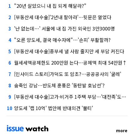
"20년 살았으니 내 집 되게 해달라?"
1
[부동산세 대수술]'2년내 팔아라'…뒷문은 열었다
2
'난 없는데…' 서울에 내 집 가진 외국인 3만3000명
3
"오른 양도세, 결국 매수자에"…'손피' 부활할까?
4
[부동산세 대수술]종부세 낼 사람 줄지만 세 부담 커진다
5
월세세액공제한도 200만원 는다…공제액 최대 54만원↑
6
[인사이드 스토리]가덕도 또 암초?…공공공사의 '굴레'
7
숨죽인 강남…반도체 훈풍은 '동탄발 호남선'?
8
[부동산세 대수술]고가·비거주 1주택 부담…'대전족'도 불똥
9
양도세 '캡 10억' 법안에 반대의견 '불티'
10
more