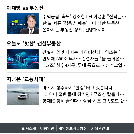
이재명 vs 부동산
주택공급 '속도' 강조한 LH 이성훈 "전력질주해야"
한 발 빠른 '김용범 페북'…더 강한 부동산 규제 나오나
쏟아지는 부동산 정책, 간명해져야
오늘도 '핫한' 건설부동산
건설사 입맛 다시는 데이터센터…암초는 '주민 반대'
반도체 800조 투자…건설사들 "물 들어온다!"
'1.3조' 성수4지구, 롯데 품으로…'성수르엘 S70' 거듭
지금은 '교통시대'
마곡서 성수까지 '한강' 타고 갔습니다
"타이어 절반 물에 잠기면? 무조건 탈출하세요"
양재IC 정체 줄인다…성남-서초 고속도로 2029년 착공
회사소개
이용약관
개인정보취급방침
저작권안내