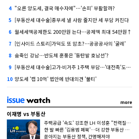
"오른 양도세, 결국 매수자에"…'손피' 부활할까?
4
[부동산세 대수술]종부세 낼 사람 줄지만 세 부담 커진다
5
월세세액공제한도 200만원 는다…공제액 최대 54만원↑
6
[인사이드 스토리]가덕도 또 암초?…공공공사의 '굴레'
7
숨죽인 강남…반도체 훈풍은 '동탄발 호남선'?
8
[부동산세 대수술]고가·비거주 1주택 부담…'대전족'도 불똥
9
양도세 '캡 10억' 법안에 반대의견 '불티'
10
more
이재명 vs 부동산
주택공급 '속도' 강조한 LH 이성훈 "전력질주해야"
한 발 빠른 '김용범 페북'…더 강한 부동산 규제 나오나
쏟아지는 부동산 정책, 간명해져야