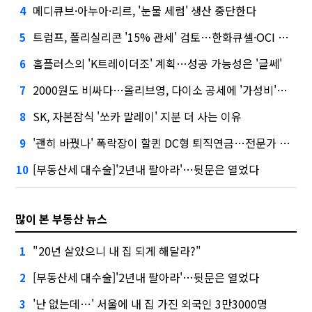
메디큐브·아누아·리르, '눈물 세럼' 생산 중단한다
4
트럼프, 폴리실리콘 '15% 관세' 검토…한화큐셀·OCI 영향은?
5
홈플러스의 'K트레이더조' 계획…성공 가능성은 '글쎄'
6
2000원도 비싸다…올리브영, 다이소 공세에 '가성비'로 맞불
7
SK, 자본잠식 '쏘카 말레이' 지분 더 사는 이유
8
'괜히 바꿨나' 폭락장이 할퀸 DC형 퇴직연금…전문가 조언은
9
[부동산세 대수술]'2년내 팔아라'…뒷문은 열었다
10
많이 본 부동산 뉴스
"20년 살았으니 내 집 되게 해달라?"
1
[부동산세 대수술]'2년내 팔아라'…뒷문은 열었다
2
'난 없는데…' 서울에 내 집 가진 외국인 3만3000명
3