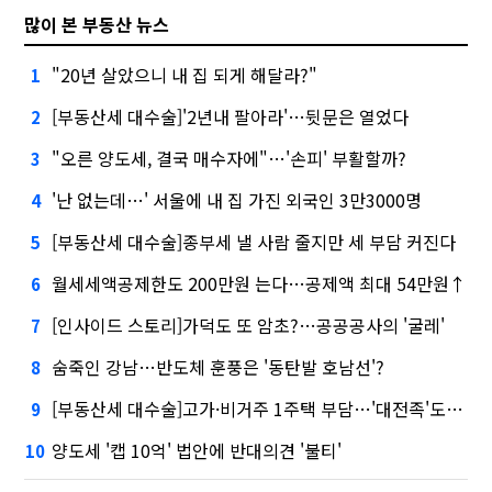
많이 본 부동산 뉴스
"20년 살았으니 내 집 되게 해달라?"
1
[부동산세 대수술]'2년내 팔아라'…뒷문은 열었다
2
"오른 양도세, 결국 매수자에"…'손피' 부활할까?
3
'난 없는데…' 서울에 내 집 가진 외국인 3만3000명
4
[부동산세 대수술]종부세 낼 사람 줄지만 세 부담 커진다
5
월세세액공제한도 200만원 는다…공제액 최대 54만원↑
6
[인사이드 스토리]가덕도 또 암초?…공공공사의 '굴레'
7
숨죽인 강남…반도체 훈풍은 '동탄발 호남선'?
8
[부동산세 대수술]고가·비거주 1주택 부담…'대전족'도 불똥
9
양도세 '캡 10억' 법안에 반대의견 '불티'
10