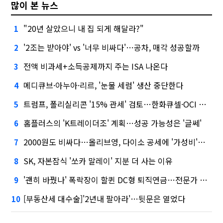
많이 본 뉴스
"20년 살았으니 내 집 되게 해달라?"
1
'2조는 받아야' vs '너무 비싸다'…공차, 매각 성공할까
2
전액 비과세+소득공제까지 주는 ISA 나온다
3
메디큐브·아누아·리르, '눈물 세럼' 생산 중단한다
4
트럼프, 폴리실리콘 '15% 관세' 검토…한화큐셀·OCI 영향은?
5
홈플러스의 'K트레이더조' 계획…성공 가능성은 '글쎄'
6
2000원도 비싸다…올리브영, 다이소 공세에 '가성비'로 맞불
7
SK, 자본잠식 '쏘카 말레이' 지분 더 사는 이유
8
'괜히 바꿨나' 폭락장이 할퀸 DC형 퇴직연금…전문가 조언은
9
[부동산세 대수술]'2년내 팔아라'…뒷문은 열었다
10