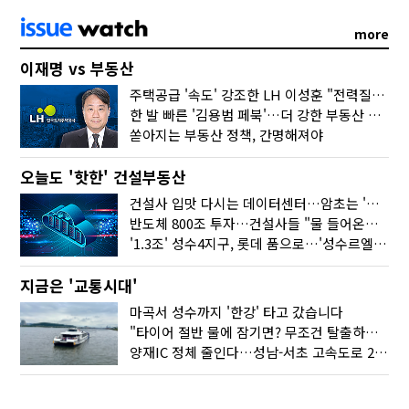
more
이재명 vs 부동산
주택공급 '속도' 강조한 LH 이성훈 "전력질주해야"
한 발 빠른 '김용범 페북'…더 강한 부동산 규제 나오나
쏟아지는 부동산 정책, 간명해져야
오늘도 '핫한' 건설부동산
건설사 입맛 다시는 데이터센터…암초는 '주민 반대'
반도체 800조 투자…건설사들 "물 들어온다!"
'1.3조' 성수4지구, 롯데 품으로…'성수르엘 S70' 거듭
지금은 '교통시대'
마곡서 성수까지 '한강' 타고 갔습니다
"타이어 절반 물에 잠기면? 무조건 탈출하세요"
양재IC 정체 줄인다…성남-서초 고속도로 2029년 착공