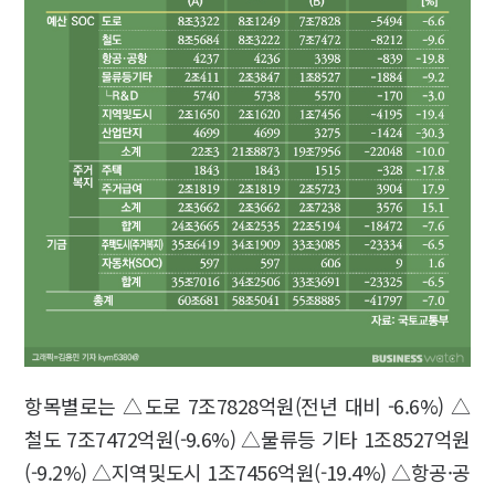
항목별로는 △도로 7조7828억원(전년 대비 -6.6%) △
철도 7조7472억원(-9.6%) △물류등 기타 1조8527억원
(-9.2%) △지역및도시 1조7456억원(-19.4%) △항공·공