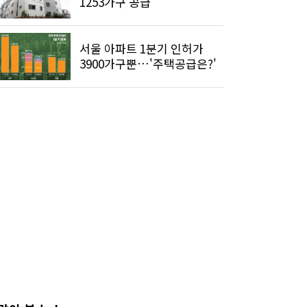
1253가구 공급
서울 아파트 1분기 인허가
3900가구뿐…'주택공급은?'