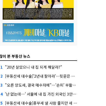
많이 본 부동산 뉴스
"20년 살았으니 내 집 되게 해달라?"
1
[부동산세 대수술]'2년내 팔아라'…뒷문은 열었다
2
"오른 양도세, 결국 매수자에"…'손피' 부활할까?
3
'난 없는데…' 서울에 내 집 가진 외국인 3만3000명
4
[부동산세 대수술]종부세 낼 사람 줄지만 세 부담 커진다
5