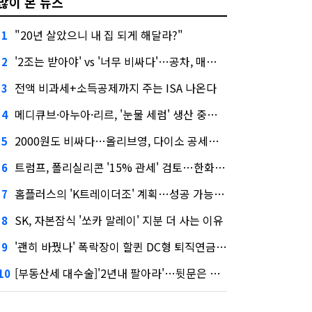
많이 본 뉴스
"20년 살았으니 내 집 되게 해달라?"
1
'2조는 받아야' vs '너무 비싸다'…공차, 매각 성공할까
2
전액 비과세+소득공제까지 주는 ISA 나온다
3
메디큐브·아누아·리르, '눈물 세럼' 생산 중단한다
4
2000원도 비싸다…올리브영, 다이소 공세에 '가성비'로 맞불
5
트럼프, 폴리실리콘 '15% 관세' 검토…한화큐셀·OCI 영향은?
6
홈플러스의 'K트레이더조' 계획…성공 가능성은 '글쎄'
7
SK, 자본잠식 '쏘카 말레이' 지분 더 사는 이유
8
'괜히 바꿨나' 폭락장이 할퀸 DC형 퇴직연금…전문가 조언은
9
[부동산세 대수술]'2년내 팔아라'…뒷문은 열었다
10