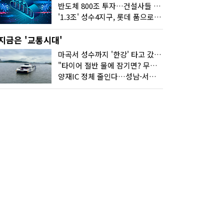
반도체 800조 투자…건설사들 "물 들어온다!"
'1.3조' 성수4지구, 롯데 품으로…'성수르엘 S70' 거듭
지금은 '교통시대'
마곡서 성수까지 '한강' 타고 갔습니다
"타이어 절반 물에 잠기면? 무조건 탈출하세요"
양재IC 정체 줄인다…성남-서초 고속도로 2029년 착공