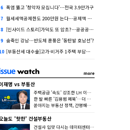
폭염 뚫고 '청약자 모십니다'…전국 3.9만가구
6
월세세액공제한도 200만원 는다…공제액 최대 54만원↑
7
[인사이드 스토리]가덕도 또 암초?…공공공사의 '굴레'
8
숨죽인 강남…반도체 훈풍은 '동탄발 호남선'?
9
[부동산세 대수술]고가·비거주 1주택 부담…'대전족'도 불똥
10
more
이재명 vs 부동산
주택공급 '속도' 강조한 LH 이성훈 "전력질주해야"
한 발 빠른 '김용범 페북'…더 강한 부동산 규제 나오나
쏟아지는 부동산 정책, 간명해져야
오늘도 '핫한' 건설부동산
건설사 입맛 다시는 데이터센터…암초는 '주민 반대'