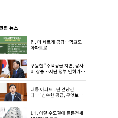
관련 뉴스
집, 더 빠르게 공급…학교도
아파트로
구윤철 "주택공급 지연, 공사
비 상승…지난 정부 인허가
탓"
태릉 아파트 1년 앞당긴
다…"신속한 공급, 무엇보다
중요"
LH, 이달 수도권에 든든전세