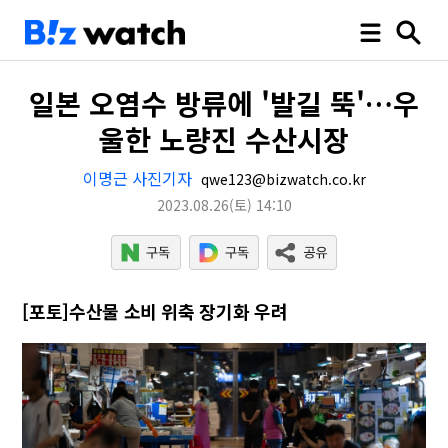
일본 오염수 방류에 '발길 뚝'…우
울한 노량진 수산시장
이명근 사진기자
qwe123@bizwatch.co.kr
2023.08.26
(토)
14:10
[포토]수산물 소비 위축 장기화 우려