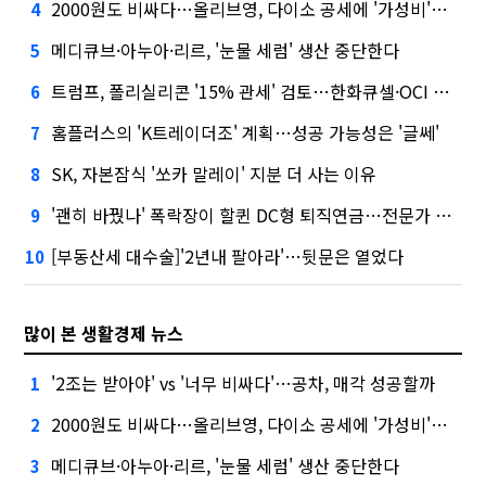
2000원도 비싸다…올리브영, 다이소 공세에 '가성비'로 맞불
4
메디큐브·아누아·리르, '눈물 세럼' 생산 중단한다
5
트럼프, 폴리실리콘 '15% 관세' 검토…한화큐셀·OCI 영향은?
6
홈플러스의 'K트레이더조' 계획…성공 가능성은 '글쎄'
7
SK, 자본잠식 '쏘카 말레이' 지분 더 사는 이유
8
'괜히 바꿨나' 폭락장이 할퀸 DC형 퇴직연금…전문가 조언은
9
[부동산세 대수술]'2년내 팔아라'…뒷문은 열었다
10
많이 본 생활경제 뉴스
'2조는 받아야' vs '너무 비싸다'…공차, 매각 성공할까
1
2000원도 비싸다…올리브영, 다이소 공세에 '가성비'로 맞불
2
메디큐브·아누아·리르, '눈물 세럼' 생산 중단한다
3