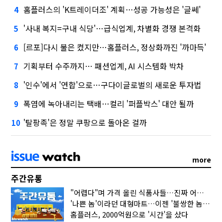
홈플러스의 'K트레이더조' 계획…성공 가능성은 '글쎄'
4
'사내 복지=구내 식당'…급식업계, 차별화 경쟁 본격화
5
[르포]다시 불은 켰지만…홈플러스, 정상화까진 '까마득'
6
기획부터 수주까지… 패션업계, AI 시스템화 박차
7
'인수'에서 '연합'으로…구다이글로벌의 새로운 투자법
8
폭염에 녹아내리는 택배…컬리 '퍼플박스' 대안 될까
9
'탈팡족'은 정말 쿠팡으로 돌아온 걸까
10
more
주간유통
"어렵다"며 가격 올린 식품사들…진짜 어려운 거 맞아?
'나쁜 놈'이라던 대형마트…이젠 '불쌍한 놈' 됐다
홈플러스, 2000억원으로 '시간'을 샀다