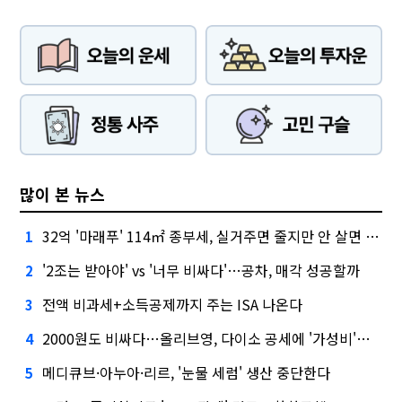
많이 본 뉴스
32억 '마래푸' 114㎡ 종부세, 실거주면 줄지만 안 살면 2.5배
1
'2조는 받아야' vs '너무 비싸다'…공차, 매각 성공할까
2
전액 비과세+소득공제까지 주는 ISA 나온다
3
2000원도 비싸다…올리브영, 다이소 공세에 '가성비'로 맞불
4
메디큐브·아누아·리르, '눈물 세럼' 생산 중단한다
5