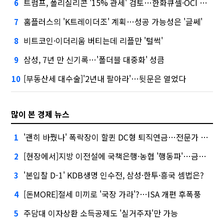
트럼프, 폴리실리콘 '15% 관세' 검토…한화큐셀·OCI 영향은?
6
홈플러스의 'K트레이더조' 계획…성공 가능성은 '글쎄'
7
비트코인·이더리움 버티는데 리플만 '털썩'
8
삼성, 7년 만 신기록…'폴더블 대중화' 성큼
9
[부동산세 대수술]'2년내 팔아라'…뒷문은 열었다
10
많이 본 경제 뉴스
'괜히 바꿨나' 폭락장이 할퀸 DC형 퇴직연금…전문가 조언은
1
[현장에서]지방 이전설에 국책은행·농협 '행동파'…금감원 '신중모드'
2
'본입찰 D-1' KDB생명 인수전, 삼성·한투·흥국 셈법은?
3
[돈MORE]절세 미끼로 '국장 가라'?…ISA 개편 후폭풍
4
주담대 이자상환 소득공제도 '실거주자'만 가능
5