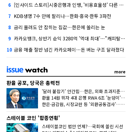
[인사이드 스토리]시중은행과 인뱅, '비용효율성' 다른 잣대 왜?
6
KDB생명 7수 만에 팔리나…한화·흥국·한투 3파전
7
금리 올려도 안 잡히는 집값…한은에 쏠리는 눈
8
카카오뱅크, 상반기 순익 3280억 '역대 최대'…"캐피탈, 자산 1조원 이상"
9
금융 매출 절반 넘긴 카카오페이…돈 버는 구조 달라졌다
10
more
환율 공포, 당국은 총력전
'달러 붙잡기' 안간힘…한은, 외화 초과지준에 이자 6개월 더
환율 14원 뛰자 4대 은행 RWA 6조 '눈덩이'…2배 뛴 2분기는?
한은·금감원, 시장교란 등 '외환공동검사'…환율 급등 전방위 대응
스테이블 코인 '합종연횡'
스테이블코인 법안 언제?…국회에 쏠린 시선