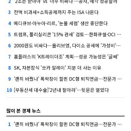
'2조는 받아야' vs '너무 비싸다'…공차, 매각 성공할까
2
전액 비과세+소득공제까지 주는 ISA 나온다
3
메디큐브·아누아·리르, '눈물 세럼' 생산 중단한다
4
트럼프, 폴리실리콘 '15% 관세' 검토…한화큐셀·OCI 영향은?
5
2000원도 비싸다…올리브영, 다이소 공세에 '가성비'로 맞불
6
홈플러스의 'K트레이더조' 계획…성공 가능성은 '글쎄'
7
SK, 자본잠식 '쏘카 말레이' 지분 더 사는 이유
8
'괜히 바꿨나' 폭락장이 할퀸 DC형 퇴직연금…전문가 조언은
9
[부동산세 대수술]'2년내 팔아라'…뒷문은 열었다
10
많이 본 경제 뉴스
'괜히 바꿨나' 폭락장이 할퀸 DC형 퇴직연금…전문가 조언은
1