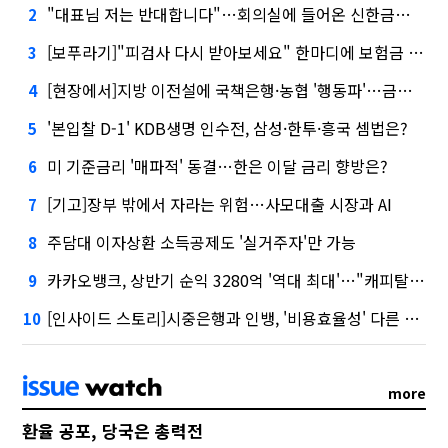
"대표님 저는 반대합니다"…회의실에 들어온 신한금융 AI
2
[보푸라기]"피검사 다시 받아보세요" 한마디에 보험금 못 받을 뻔?
3
[현장에서]지방 이전설에 국책은행·농협 '행동파'…금감원 '신중모드'
4
'본입찰 D-1' KDB생명 인수전, 삼성·한투·흥국 셈법은?
5
미 기준금리 '매파적' 동결…한은 이달 금리 향방은?
6
[기고]장부 밖에서 자라는 위험…사모대출 시장과 AI
7
주담대 이자상환 소득공제도 '실거주자'만 가능
8
카카오뱅크, 상반기 순익 3280억 '역대 최대'…"캐피탈, 자산 1조원 이상"
9
[인사이드 스토리]시중은행과 인뱅, '비용효율성' 다른 잣대 왜?
10
more
환율 공포, 당국은 총력전