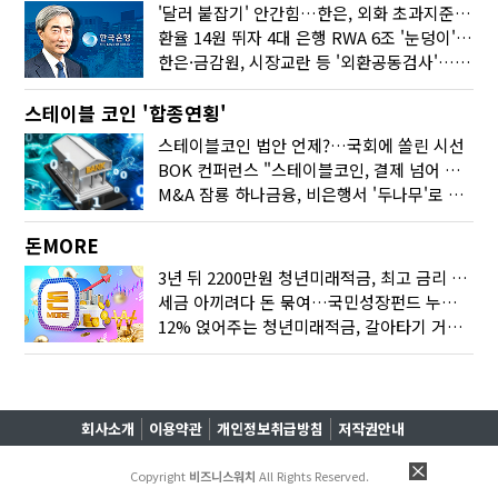
'달러 붙잡기' 안간힘…한은, 외화 초과지준에 이자 6개월 더
환율 14원 뛰자 4대 은행 RWA 6조 '눈덩이'…2배 뛴 2분기는?
한은·금감원, 시장교란 등 '외환공동검사'…환율 급등 전방위 대응
스테이블 코인 '합종연횡'
스테이블코인 법안 언제?…국회에 쏠린 시선
BOK 컨퍼런스 "스테이블코인, 결제 넘어 보험 대출 등 금융 연결 도구"
M&A 잠룡 하나금융, 비은행서 '두나무'로 눈돌린 이유는
돈MORE
3년 뒤 2200만원 청년미래적금, 최고 금리 받으려면?
세금 아끼려다 돈 묶여…국민성장펀드 누가 가입하면 좋을까
12% 얹어주는 청년미래적금, 갈아타기 거절 될수 있어요
회사소개
이용약관
개인정보취급방침
저작권안내
Copyright
비즈니스워치
All Rights Reserved.