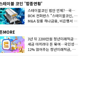
스테이블 코인 '합종연횡'
스테이블코인 법안 언제?…국회에 쏠린 시선
BOK 컨퍼런스 "스테이블코인, 결제 넘어 보험 대출 등 금융 연결 도구"
M&A 잠룡 하나금융, 비은행서 '두나무'로 눈돌린 이유는
돈MORE
3년 뒤 2200만원 청년미래적금, 최고 금리 받으려면?
세금 아끼려다 돈 묶여…국민성장펀드 누가 가입하면 좋을까
12% 얹어주는 청년미래적금, 갈아타기 거절 될수 있어요