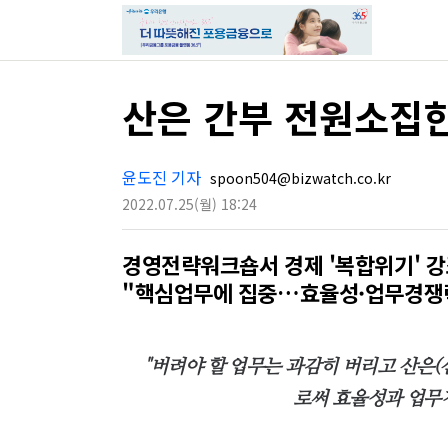
산은 간부 전원소집한
윤도진 기자
spoon504@bizwatch.co.kr
2022.07.25
(월)
18:24
경영전략워크숍서 경제 '복합위기' 
"핵심업무에 집중…효율성·업무경쟁
"버려야 할 업무는 과감히 버리고 산은
로써 효율성과 업무