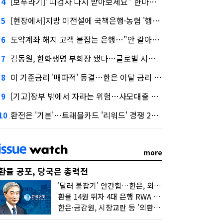
[보푸라기]"피검사 다시 받아보세요" 한마디에 보험금 못 받을 뻔?
4
[현장에서]지방 이전설에 국책은행·농협 '행동파'…금감원 '신중모드'
5
도약계좌 해지 고객 붙잡는 은행…"안 갈아타도 우대금리 드려요"
6
김동원, 한화생명 부회장 됐다…글로벌 시너지 기대감
7
미 기준금리 '매파적' 동결…한은 이달 금리 향방은?
8
[기고]장부 밖에서 자라는 위험…사모대출 시장과 AI
9
환전은 '기본'…트래블카드 '리워드' 경쟁 2라운드
10
more
환율 공포, 당국은 총력전
'달러 붙잡기' 안간힘…한은, 외화 초과지준에 이자 6개월 더
환율 14원 뛰자 4대 은행 RWA 6조 '눈덩이'…2배 뛴 2분기는?
한은·금감원, 시장교란 등 '외환공동검사'…환율 급등 전방위 대응