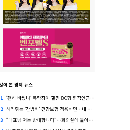
많이 본 경제 뉴스
'괜히 바꿨나' 폭락장이 할퀸 DC형 퇴직연금…전문가 조언은
1
허리휘는 '간병비' 건강보험 적용하면…내 간병보험은?
2
"대표님 저는 반대합니다"…회의실에 들어온 신한금융 AI
3