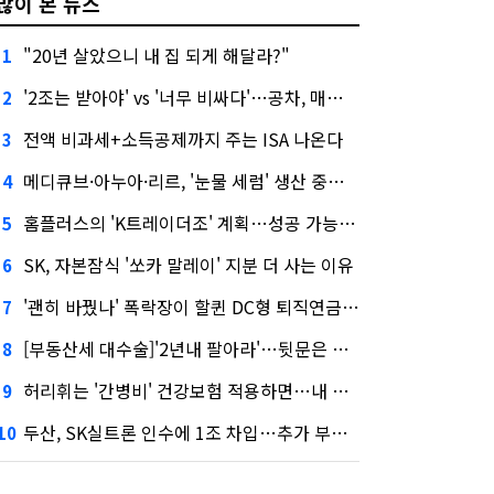
많이 본 뉴스
"20년 살았으니 내 집 되게 해달라?"
1
'2조는 받아야' vs '너무 비싸다'…공차, 매각 성공할까
2
전액 비과세+소득공제까지 주는 ISA 나온다
3
메디큐브·아누아·리르, '눈물 세럼' 생산 중단한다
4
홈플러스의 'K트레이더조' 계획…성공 가능성은 '글쎄'
5
SK, 자본잠식 '쏘카 말레이' 지분 더 사는 이유
6
'괜히 바꿨나' 폭락장이 할퀸 DC형 퇴직연금…전문가 조언은
7
[부동산세 대수술]'2년내 팔아라'…뒷문은 열었다
8
허리휘는 '간병비' 건강보험 적용하면…내 간병보험은?
9
두산, SK실트론 인수에 1조 차입…추가 부담은?
10