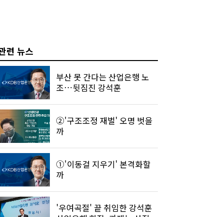
관련 뉴스
부산 못 간다는 산업은행 노
조…뒷짐진 강석훈
②'구조조정 재벌' 오명 벗을
까
①'이동걸 지우기' 본격화할
까
'우여곡절' 끝 취임한 강석훈