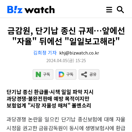
금감원, 단기납 종신 규제…앞에선
"자율" 뒤에선 "일일보고해라"
김희정 기자
khj@bizwatch.co.kr
2024.04.05
(금)
15:25
단기납 종신 환급률·시책 일일 파악 지시
과당경쟁·불완전판매 예방 목적이지만
보험업계 "시장 자율성 해쳐" 볼멘소리
과당경쟁 논란을 일으킨 단기납 종신보험에 대해 자율
시정을 권고한 금융감독원이 동시에 생명보험사에 환급