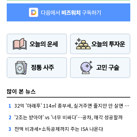
많이 본 뉴스
32억 '마래푸' 114㎡ 종부세, 실거주면 줄지만 안 살면 2.5배
1
'2조는 받아야' vs '너무 비싸다'…공차, 매각 성공할까
2
전액 비과세+소득공제까지 주는 ISA 나온다
3