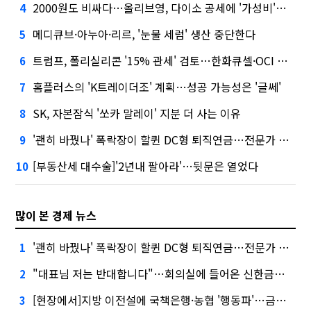
2000원도 비싸다…올리브영, 다이소 공세에 '가성비'로 맞불
4
메디큐브·아누아·리르, '눈물 세럼' 생산 중단한다
5
트럼프, 폴리실리콘 '15% 관세' 검토…한화큐셀·OCI 영향은?
6
홈플러스의 'K트레이더조' 계획…성공 가능성은 '글쎄'
7
SK, 자본잠식 '쏘카 말레이' 지분 더 사는 이유
8
'괜히 바꿨나' 폭락장이 할퀸 DC형 퇴직연금…전문가 조언은
9
[부동산세 대수술]'2년내 팔아라'…뒷문은 열었다
10
많이 본 경제 뉴스
'괜히 바꿨나' 폭락장이 할퀸 DC형 퇴직연금…전문가 조언은
1
"대표님 저는 반대합니다"…회의실에 들어온 신한금융 AI
2
[현장에서]지방 이전설에 국책은행·농협 '행동파'…금감원 '신중모드'
3