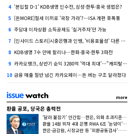
'본입찰 D-1' KDB생명 인수전, 삼성·한투·흥국 셈법은?
4
[돈MORE]절세 미끼로 '국장 가라'?…ISA 개편 후폭풍
5
주담대 이자상환 소득공제도 '실거주자'만 가능
6
[인사이드 스토리]시중은행과 인뱅, '비용효율성' 다른 잣대 왜?
7
KDB생명 7수 만에 팔리나…한화·흥국·한투 3파전
8
카카오뱅크, 상반기 순익 3280억 '역대 최대'…"캐피탈, 자산 1조원 이상"
9
금융 매출 절반 넘긴 카카오페이…돈 버는 구조 달라졌다
10
more
환율 공포, 당국은 총력전
'달러 붙잡기' 안간힘…한은, 외화 초과지준에 이자 6개월 더
환율 14원 뛰자 4대 은행 RWA 6조 '눈덩이'…2배 뛴 2분기는?
한은·금감원, 시장교란 등 '외환공동검사'…환율 급등 전방위 대응