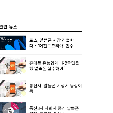
관련 뉴스
토스, 알뜰폰 시장 진출한
다…'머천드코리아' 인수
휴대폰 유통업계 "KB국민은
행 알뜰폰 철수해야"
통신사, 알뜰폰 시장서 동상이
몽
통신3사 자회사 중심 알뜰폰