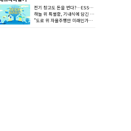
전기 창고도 돈을 번다?…ESS의 '두뇌' EMO가 뭐길래
하늘 위 특별함, 기내식에 담긴 기술의 세계
"도로 위 자율주행만 미래인가요"…진흙탕서 길 내는 HD현대 AI 기술