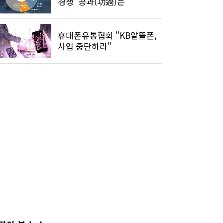
경쟁 '공과(功過)는'
휴대폰유통협회 "KB알뜰폰,
사업 중단하라"