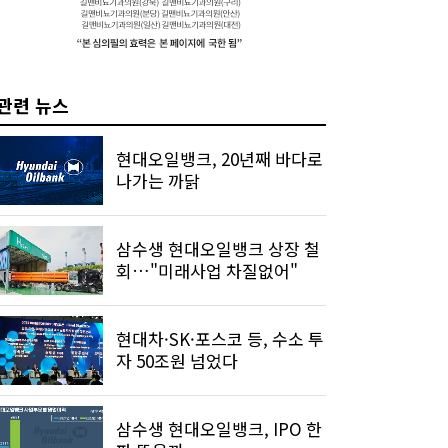
관련 뉴스
현대오일뱅크, 20년째 바다로
나가는 까닭
삼수생 현대오일뱅크 상장 철
회…"미래사업 차질없어"
현대차·SK·포스코 등, 수소 투
자 50조원 넘었다
삼수생 현대오일뱅크, IPO 한