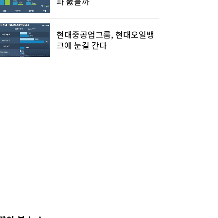
파 뚫을까
현대중공업그룹, 현대오일뱅
크에 눈길 간다