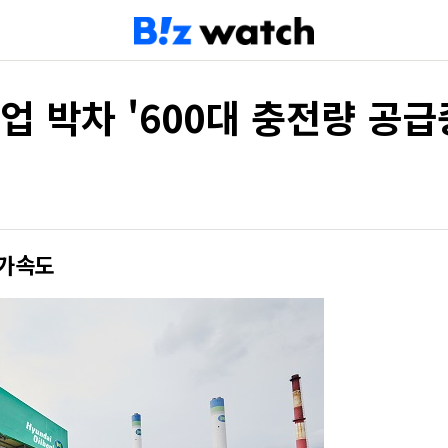
 박차 '600대 충전량 공급
 가속도