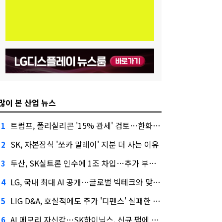
많이 본 산업 뉴스
트럼프, 폴리실리콘 '15% 관세' 검토…한화큐셀·OCI 영향은?
1
SK, 자본잠식 '쏘카 말레이' 지분 더 사는 이유
2
두산, SK실트론 인수에 1조 차입…추가 부담은?
3
LG, 국내 최대 AI 공개…글로벌 빅테크와 맞붙는다
4
LIG D&A, 호실적에도 주가 '디펜스' 실패한 이유
5
AI 메모리 자신감…SK하이닉스, 신규 팹에 54조 투자
6