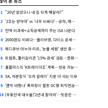
많이 본 뉴스
"20년 살았으니 내 집 되게 해달라?"
1
'2조는 받아야' vs '너무 비싸다'…공차, 매각 성공할까
2
전액 비과세+소득공제까지 주는 ISA 나온다
3
2000원도 비싸다…올리브영, 다이소 공세에 '가성비'로 맞불
4
메디큐브·아누아·리르, '눈물 세럼' 생산 중단한다
5
트럼프, 폴리실리콘 '15% 관세' 검토…한화큐셀·OCI 영향은?
6
홈플러스의 'K트레이더조' 계획…성공 가능성은 '글쎄'
7
SK, 자본잠식 '쏘카 말레이' 지분 더 사는 이유
8
'괜히 바꿨나' 폭락장이 할퀸 DC형 퇴직연금…전문가 조언은
9
[부동산세 대수술]'2년내 팔아라'…뒷문은 열었다
10