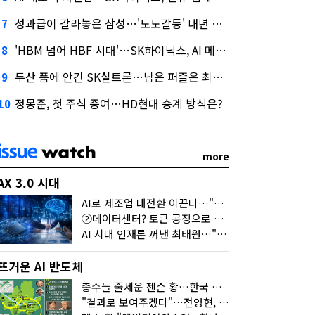
성과급이 갈라놓은 삼성…'노노갈등' 내년 교섭 판 흔들까
7
'HBM 넘어 HBF 시대'…SK하이닉스, AI 메모리 표준 선점 나섰다
8
두산 품에 안긴 SK실트론…남은 퍼즐은 최태원 지분 29.4%
9
정몽준, 첫 주식 증여…HD현대 승계 방식은?
10
more
AX 3.0 시대
AI로 제조업 대전환 이끈다…"2030년까지 민관합동 20조 투자"
②데이터센터? 토큰 공장으로 변신
AI 시대 인재론 꺼낸 최태원…"협업이 경쟁력"
뜨거운 AI 반도체
총수들 줄세운 젠슨 황…한국 산업계 새판 짰다
"결과로 보여주겠다"…전영현, 젠슨 황과 HBM5 논의