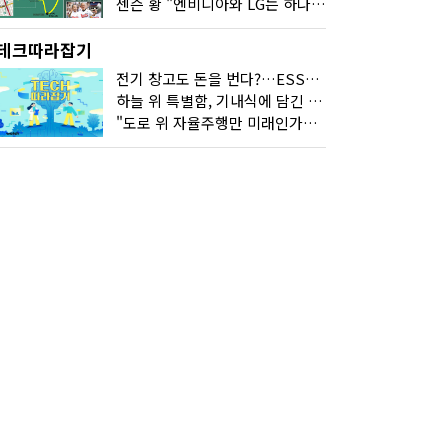
젠슨 황 "엔비디아와 LG는 하나의 거대한 팀"
테크따라잡기
전기 창고도 돈을 번다?…ESS의 '두뇌' EMO가 뭐길래
하늘 위 특별함, 기내식에 담긴 기술의 세계
"도로 위 자율주행만 미래인가요"…진흙탕서 길 내는 HD현대 AI 기술