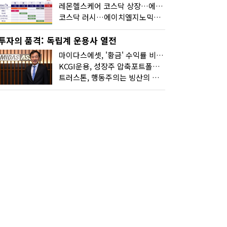
레몬헬스케어 코스닥 상장…에이치엘지노믹스 수요예측
코스닥 러시…에이치엘지노믹스 수요예측·레메디 청약
투자의 품격: 독립계 운용사 열전
마이다스에셋, '황금' 수익률 비결은 '꾸준함'
KCGI운용, 성장주 압축포트폴리오로 새 길을 그리다
트러스톤, 행동주의는 빙산의 일각...진정한 힘은 '주식형 강자'