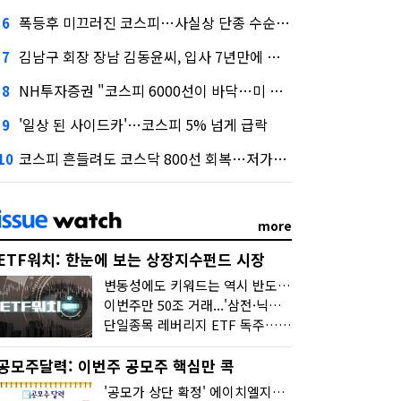
폭등후 미끄러진 코스피…사실상 단종 수순 밟는 '단종레'
6
김남구 회장 장남 김동윤씨, 입사 7년만에 한투증권 임원 승진
7
NH투자증권 "코스피 6000선이 바닥…미 금리 안정 후 추가 회복"
8
'일상 된 사이드카'…코스피 5% 넘게 급락
9
코스피 흔들려도 코스닥 800선 회복…저가매수세 유입
10
more
ETF워치: 한눈에 보는 상장지수펀드 시장
변동성에도 키워드는 역시 반도체…신상품은 우주·방산
이번주만 50조 거래...'삼전·닉스 레버리지' 수익률은 -30%
단일종목 레버리지 ETF 독주…'증시 블랙홀'
공모주달력: 이번주 공모주 핵심만 콕
'공모가 상단 확정' 에이치엘지노믹스 청약