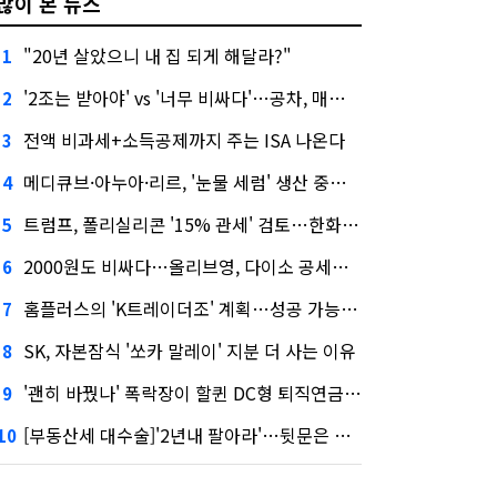
많이 본 뉴스
"20년 살았으니 내 집 되게 해달라?"
1
'2조는 받아야' vs '너무 비싸다'…공차, 매각 성공할까
2
전액 비과세+소득공제까지 주는 ISA 나온다
3
메디큐브·아누아·리르, '눈물 세럼' 생산 중단한다
4
트럼프, 폴리실리콘 '15% 관세' 검토…한화큐셀·OCI 영향은?
5
2000원도 비싸다…올리브영, 다이소 공세에 '가성비'로 맞불
6
홈플러스의 'K트레이더조' 계획…성공 가능성은 '글쎄'
7
SK, 자본잠식 '쏘카 말레이' 지분 더 사는 이유
8
'괜히 바꿨나' 폭락장이 할퀸 DC형 퇴직연금…전문가 조언은
9
[부동산세 대수술]'2년내 팔아라'…뒷문은 열었다
10