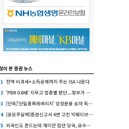
많이 본 증권 뉴스
전액 비과세+소득공제까지 주는 ISA 나온다
1
'PBR 0.8배' 지우고 업종별 판단....정부가 제시한 '주가 누르기' 방지법
2
[단독]'단일종목레버리지' 삼성운용 승자 독식...운용수익 미래에셋의 6배
3
[공모주달력]증권신고서 4번 고친 빅웨이브로보틱스, 수요예측
4
외국인도 흔드는데 개미만 잡던 당국, 묘수는 과다호가부담금?
5