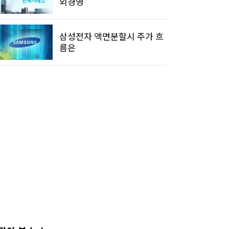
외경영'
삼성전자 액면분할시 주가 흐
름은