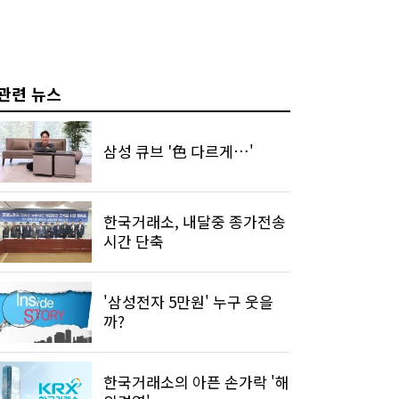
관련 뉴스
삼성 큐브 '色 다르게…'
한국거래소, 내달중 종가전송
시간 단축
'삼성전자 5만원' 누구 웃을
까?
한국거래소의 아픈 손가락 '해