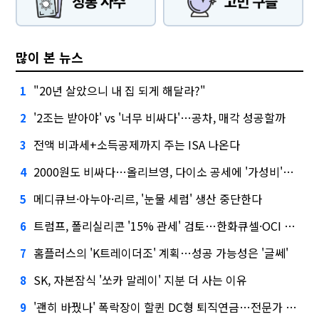
많이 본 뉴스
"20년 살았으니 내 집 되게 해달라?"
1
'2조는 받아야' vs '너무 비싸다'…공차, 매각 성공할까
2
전액 비과세+소득공제까지 주는 ISA 나온다
3
2000원도 비싸다…올리브영, 다이소 공세에 '가성비'로 맞불
4
메디큐브·아누아·리르, '눈물 세럼' 생산 중단한다
5
트럼프, 폴리실리콘 '15% 관세' 검토…한화큐셀·OCI 영향은?
6
홈플러스의 'K트레이더조' 계획…성공 가능성은 '글쎄'
7
SK, 자본잠식 '쏘카 말레이' 지분 더 사는 이유
8
'괜히 바꿨나' 폭락장이 할퀸 DC형 퇴직연금…전문가 조언은
9